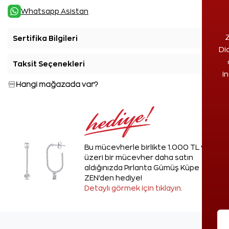
Whatsapp Asistan
Z
Sertifika Bilgileri
+
Di
Taksit Seçenekleri
+
i
Hangi mağazada var?
Bu mücevherle birlikte 1.000 TL ve
üzeri bir mücevher daha satın
aldığınızda Pırlanta Gümüş Küpe
ZEN'den hediye!
Detaylı görmek için tıklayın.