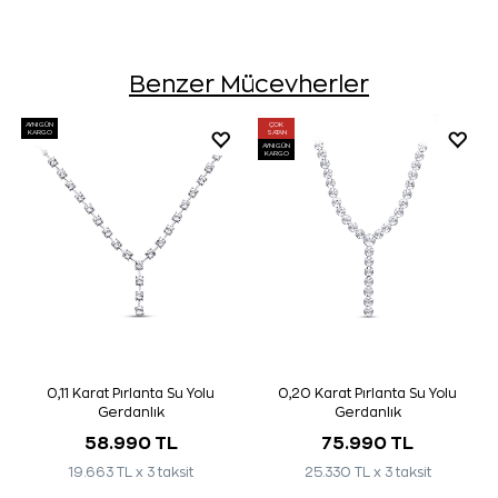
Benzer Mücevherler
AYNI GÜN
ÇOK
KARGO
SATAN
AYNI GÜN
KARGO
0,11 Karat Pırlanta Su Yolu
0,20 Karat Pırlanta Su Yolu
Gerdanlık
Gerdanlık
58.990 TL
75.990 TL
19.663 TL x 3 taksit
25.330 TL x 3 taksit