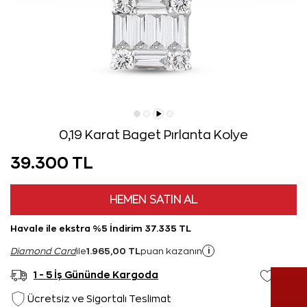
0,19 Karat Baget Pırlanta Kolye
39.300 TL
HEMEN SATIN AL
Havale ile ekstra %5 İndirim 37.335 TL
1.965,00 TL
i
Diamond Card
ile
puan kazanın
1 - 5 İş Gününde Kargoda
Ücretsiz ve Sigortalı Teslimat