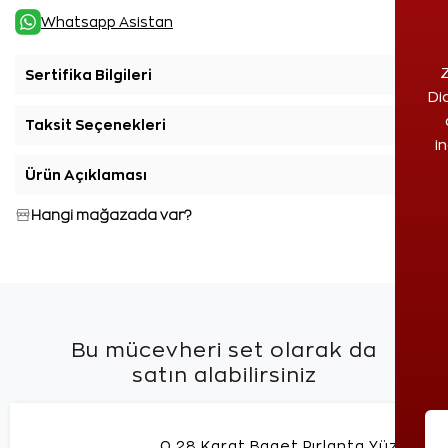
Whatsapp Asistan
Z
Sertifika Bilgileri
+
Di
Taksit Seçenekleri
+
i
Ürün Açıklaması
+
Hangi mağazada var?
Bu mücevheri set olarak da
satın alabilirsiniz
0,28 Karat Baget Pırlanta Yüzük