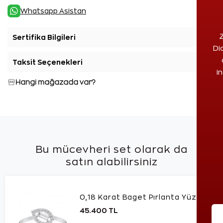
Whatsapp Asistan
Z
Sertifika Bilgileri
+
Di
Taksit Seçenekleri
+
i
Hangi mağazada var?
Bu mücevheri set olarak da
satın alabilirsiniz
0,18 Karat Baget Pırlanta Yüzük
45.400 TL