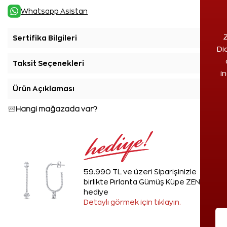
Whatsapp Asistan
Z
Sertifika Bilgileri
+
Di
Taksit Seçenekleri
+
i
Ürün Açıklaması
+
Hangi mağazada var?
59.990 TL ve üzeri Siparişinizle
birlikte Pırlanta Gümüş Küpe ZEN'den
hediye
Detaylı görmek için tıklayın.