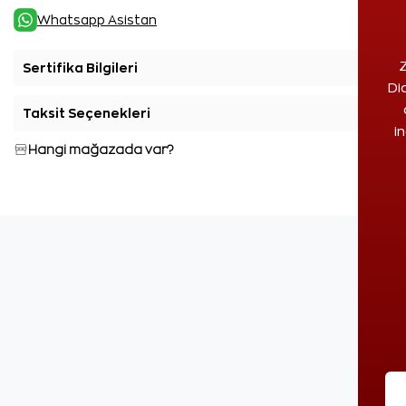
Whatsapp Asistan
Z
Sertifika Bilgileri
+
Di
Taksit Seçenekleri
+
i
Hangi mağazada var?