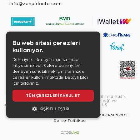
info@zenpirlanta.com
Bu web sitesi çerezleri
kullanıyor.
Daha iyi bir deneyim için izninize
ihtiyacımız var. Sizlere daha iyi bir
deneyim sunabilmek için sitemizde
çerezler kullanılmaktadır.
Detaylı bilgi
için tıklayınız.
TÜM ÇEREZLERI KABUL ET
Copyright © 2026, Zen Diamond tescilli markadır.
Zen Diamond Birleşmiş Markalar Derneği ve
Turquality Destek Programı üyesidir. US
KIŞISELLEŞTIR
Kullanım Şartları
Gizlilik İlkeleri
Güvenlik Politikası
Çerez Politikası