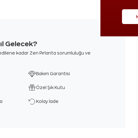
sıl Gelecek?
m edilene kadar Zen Pırlanta sorumluluğu ve
Bakım Garantisi
Özel Şık Kutu
ka
Kolay İade