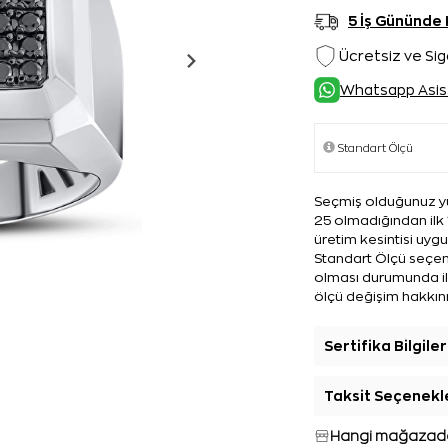
5 İş Gününde
Ücretsiz ve Sig
Whatsapp Asis
Seçmiş olduğunuz yü
25 olmadığından ilk 
üretim kesintisi uyg
Standart Ölçü seçene
olması durumunda ilk
ölçü değişim hakkını
Sertifika Bilgiler
Taksit Seçenekl
Hangi mağazada