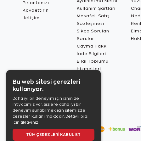
Aydınlatma Metni
Yüz
Pırlantanızı
Kullanım Şartları
Char
Kaydettirin
Mesafeli Satış
Ned
İletişim
Sözleşmesi
Renk
Sıkça Sorulan
Elma
Sorular
Hak
Cayma Hakkı
İade Bilgileri
Bilgi Toplumu
Hizmetleri
Bu web sitesi çerezleri
kullanıyor.
Daha iyi bir deneyim için izninize
ihtiyacımız var. Sizlere daha iyi bir
deneyim sunabilmek için sitemizde
çerezler kullanılmaktadır.
Detaylı bilgi
için tıklayınız.
TÜM ÇEREZLERI KABUL ET