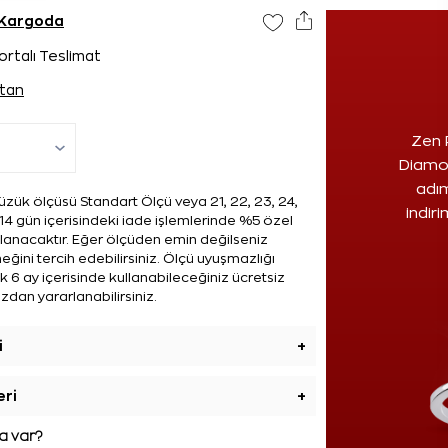
 Kargoda
ortalı Teslimat
tan
Zen 
Diamon
adım
zük ölçüsü Standart Ölçü veya 21, 22, 23, 24,
indir
14 gün içerisindeki iade işlemlerinde %5 özel
ulanacaktır. Eğer ölçüden emin değilseniz
ğini tercih edebilirsiniz. Ölçü uyuşmazlığı
 6 ay içerisinde kullanabileceğiniz ücretsiz
zdan yararlanabilirsiniz.
i
+
eri
+
 var?