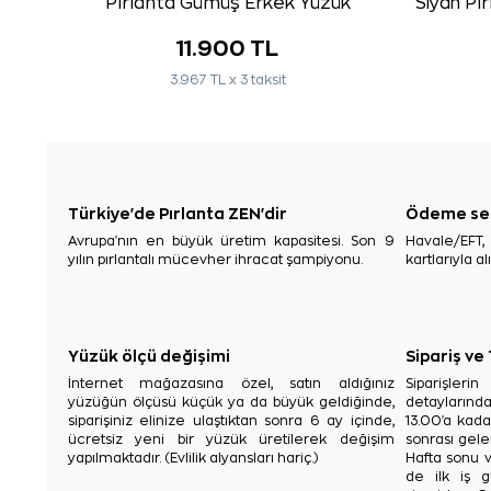
Pırlanta Gümüş Erkek Yüzük
Siyah Pı
11.900 TL
3.967 TL x 3 taksit
Türkiye'de Pırlanta ZEN'dir
Ödeme se
Avrupa'nın en büyük üretim kapasitesi. Son 9
Havale/EFT
yılın pırlantalı mücevher ihracat şampiyonu.
kartlarıyla al
Yüzük ölçü değişimi
Sipariş ve
İnternet mağazasına özel, satın aldığınız
Siparişler
yüzüğün ölçüsü küçük ya da büyük geldiğinde,
detaylarınd
siparişiniz elinize ulaştıktan sonra 6 ay içinde,
13.00'a kada
ücretsiz yeni bir yüzük üretilerek değişim
sonrası gelen
yapılmaktadır. (Evlilik alyansları hariç.)
Hafta sonu v
de ilk iş g