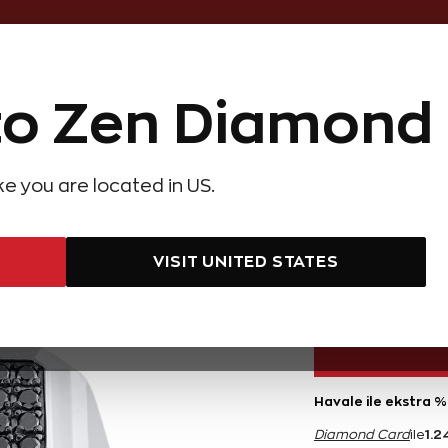
Online Özel 14 Gün Kayıpsız İade
o Zen Diamond
Hediye Önerileri
Evlilik Teklifi
Setler
Özel Ko
olyeler
Pırlanta Küpeler
Pırlanta Bileklikler
Zen Alyans
Forever
ike you are located in US.
rlanta Gümüş Erkek Yüzük
Siyah Pı
VISIT UNITED STATES
24.900 TL
Havale ile ekstra %
1.2
Diamond Card
ile