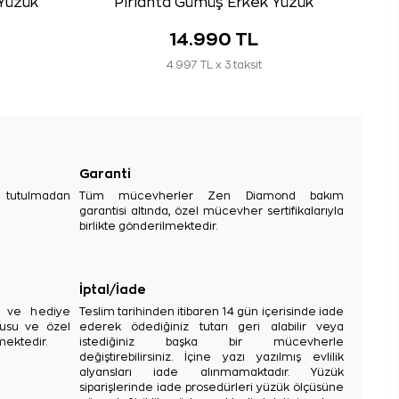
Yüzük
Pırlanta Gümüş Erkek Yüzük
14.990 TL
4.997 TL x 3 taksit
Garanti
e tutulmadan
Tüm mücevherler Zen Diamond bakım
garantisi altında, özel mücevher sertifikalarıyla
birlikte gönderilmektedir.
İptal/İade
sı ve hediye
Teslim tarihinden itibaren 14 gün içerisinde iade
tusu ve özel
ederek ödediğiniz tutarı geri alabilir veya
mektedir.
istediğiniz başka bir mücevherle
değiştirebilirsiniz. İçine yazı yazılmış evlilik
alyansları iade alınmamaktadır. Yüzük
siparişlerinde iade prosedürleri yüzük ölçüsüne