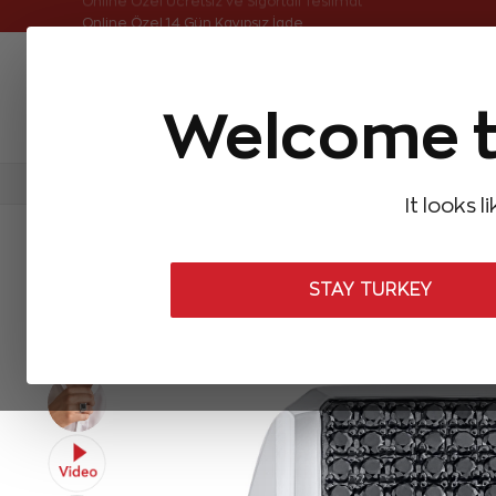
Online Özel Ücretsiz ve Sigortalı Teslimat
Welcome t
FIRSATLAR
Aynı Gün Kargo
Çok Satanlar
Baget Pırlantalar
Pırlanta Yüzükler
Pırlanta K
It looks l
ANASAYFA
Zen Erkek Koleksiyonu
Erkek Yüzükleri
Siyah Pı
STAY TURKEY