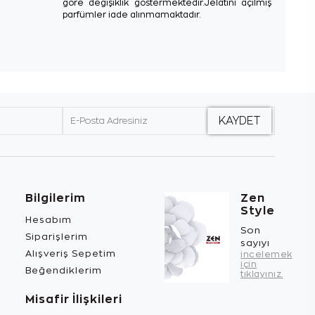
göre değişiklik göstermektedir.Jelatini açılmış
parfümler iade alınmamaktadır.
Bilgilerim
Zen
Style
Hesabım
Son
Siparişlerim
sayıyı
Alışveriş Sepetim
incelemek
için
Beğendiklerim
tıklayınız.
Misafir İlişkileri