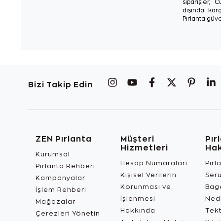
siparişler, 
dışında karg
Pırlanta güve
Bizi Takip Edin
ZEN Pırlanta
Müşteri
Pır
Hizmetleri
Ha
Kurumsal
Hesap Numaraları
Pırl
Pırlanta Rehberi
Kişisel Verilerin
Ser
Kampanyalar
Korunması ve
Bage
İşlem Rehberi
İşlenmesi
Ned
Mağazalar
Hakkında
Tekt
Çerezleri Yönetin