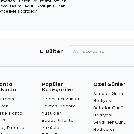
Cumartesi, Pazar ve resmi tatiller
oya teslim edilir. Siparişiniz, Zen
ncesiyle sigortalıdır.
E-Bülten
lanta
Popüler
Özel Günler
kkında
Kategoriler
Anneler Günü
antanın
Pırlanta Yüzükler
Hediyesi
üveni
Tektaş Pırlanta
Babalar Günü
t Pırlanta
Yüzükler
Hediyesi
ir?
Baget Pırlanta
Sevgililer Günü
aş Pırlanta
Yüzükler
Hediyeleri