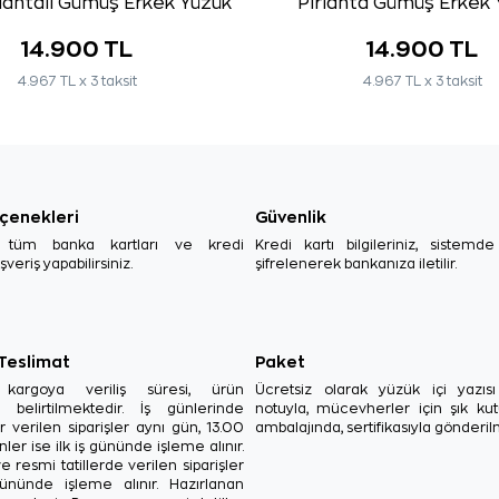
rlantalı Gümüş Erkek Yüzük
Pırlanta Gümüş Erkek 
14.900 TL
14.900 TL
4.967 TL x 3 taksit
4.967 TL x 3 taksit
çenekleri
Güvenlik
, tüm banka kartları ve kredi
Kredi kartı bilgileriniz, sistemd
ışveriş yapabilirsiniz.
şifrelenerek bankanıza iletilir.
 Teslimat
Paket
in kargoya veriliş süresi, ürün
Ücretsiz olarak yüzük içi yazı
a belirtilmektedir. İş günlerinde
notuyla, mücevherler için şık ku
r verilen siparişler aynı gün, 13.00
ambalajında, sertifikasıyla gönderil
ler ise ilk iş gününde işleme alınır.
e resmi tatillerde verilen siparişler
ününde işleme alınır. Hazırlanan