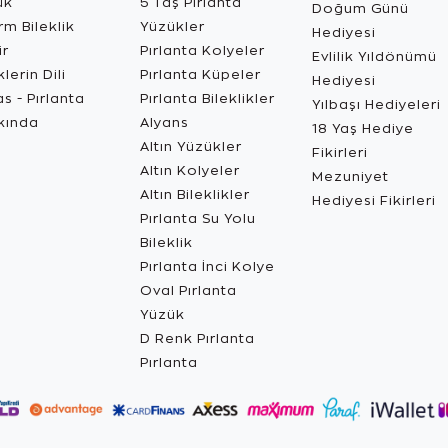
ük
5 Taş Pırlanta
Doğum Günü
m Bileklik
Yüzükler
Hediyesi
ir
Pırlanta Kolyeler
Evlilik Yıldönümü
lerin Dili
Pırlanta Küpeler
Hediyesi
s - Pırlanta
Pırlanta Bileklikler
Yılbaşı Hediyeleri
kında
Alyans
18 Yaş Hediye
Altın Yüzükler
Fikirleri
Altın Kolyeler
Mezuniyet
Altın Bileklikler
Hediyesi Fikirleri
Pırlanta Su Yolu
Bileklik
Pırlanta İnci Kolye
Oval Pırlanta
Yüzük
D Renk Pırlanta
Pırlanta