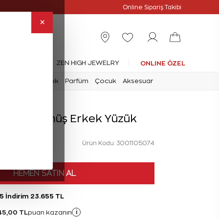
Online Özel
Online Sipariş Takibi
×
leksiyonlar
ZEN HIGH JEWELRY
ONLINE ÖZEL
mark
Saat
Erkek
Parfüm
Çocuk
Aksesuar
rlanta Gümüş Erkek Yüzük
Ürün Kodu: 3001105074
HEMEN SATIN AL
5 İndirim 23.655 TL
45,00 TL
i
puan kazanın