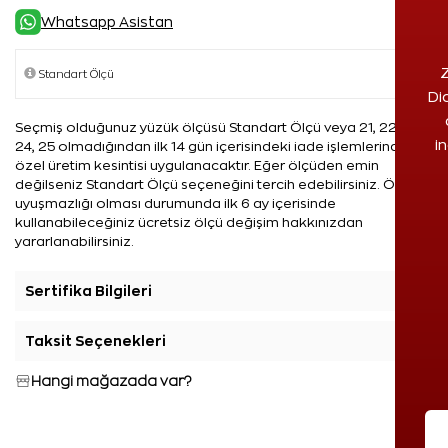
Whatsapp Asistan
Z
Di
Seçmiş olduğunuz yüzük ölçüsü Standart Ölçü veya 21, 22, 23,
i
24, 25 olmadığından ilk 14 gün içerisindeki iade işlemlerinde %5
özel üretim kesintisi uygulanacaktır. Eğer ölçüden emin
değilseniz Standart Ölçü seçeneğini tercih edebilirsiniz. Ölçü
uyuşmazlığı olması durumunda ilk 6 ay içerisinde
kullanabileceğiniz ücretsiz ölçü değişim hakkınızdan
yararlanabilirsiniz.
Sertifika Bilgileri
+
Taksit Seçenekleri
+
Hangi mağazada var?