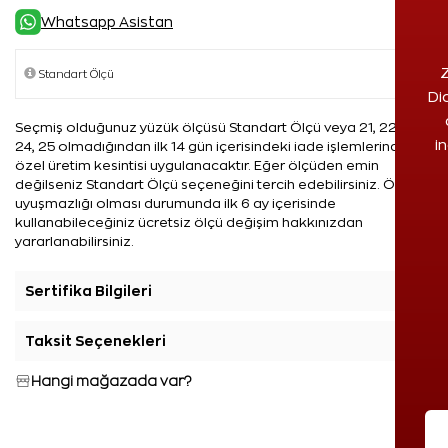
Whatsapp Asistan
Z
Di
Seçmiş olduğunuz yüzük ölçüsü Standart Ölçü veya 21, 22, 23,
i
24, 25 olmadığından ilk 14 gün içerisindeki iade işlemlerinde %5
özel üretim kesintisi uygulanacaktır. Eğer ölçüden emin
değilseniz Standart Ölçü seçeneğini tercih edebilirsiniz. Ölçü
uyuşmazlığı olması durumunda ilk 6 ay içerisinde
kullanabileceğiniz ücretsiz ölçü değişim hakkınızdan
yararlanabilirsiniz.
Sertifika Bilgileri
+
Taksit Seçenekleri
+
Hangi mağazada var?