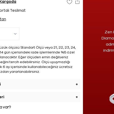
 Kargoda
ortalı Teslimat
tan
Zen 
Diamon
adım
zük ölçüsü Standart Ölçü veya 21, 22, 23, 24,
indir
14 gün içerisindeki iade işlemlerinde %5 özel
ulanacaktır. Eğer ölçüden emin değilseniz
ğini tercih edebilirsiniz. Ölçü uyuşmazlığı
 6 ay içerisinde kullanabileceğiniz ücretsiz
zdan yararlanabilirsiniz.
i
+
eri
+
 var?