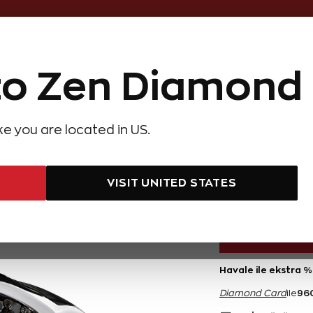
Online Özel 14 Gün Kayıpsız İade
o Zen Diamond
Hediye Önerileri
Evlilik Teklifi
Setler
Özel Ko
olyeler
Pırlanta Küpeler
Pırlanta Bileklikler
Zen Alyans
Forever
ike you are located in US.
rlanta Gümüş Erkek Yüzük
Siyah Pı
VISIT UNITED STATES
19.200 TL
Havale ile ekstra %
96
Diamond Card
ile