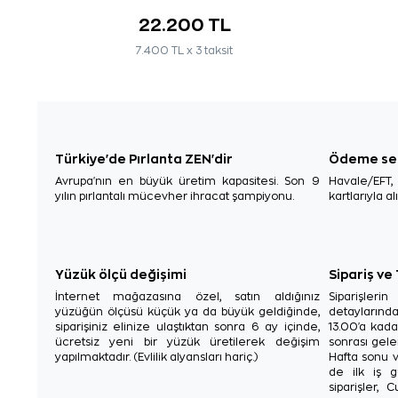
22.200 TL
7.400 TL x 3 taksit
Türkiye'de Pırlanta ZEN'dir
Ödeme se
Avrupa'nın en büyük üretim kapasitesi. Son 9
Havale/EFT
yılın pırlantalı mücevher ihracat şampiyonu.
kartlarıyla al
Yüzük ölçü değişimi
Sipariş ve
İnternet mağazasına özel, satın aldığınız
Siparişler
yüzüğün ölçüsü küçük ya da büyük geldiğinde,
detaylarınd
siparişiniz elinize ulaştıktan sonra 6 ay içinde,
13.00'a kada
ücretsiz yeni bir yüzük üretilerek değişim
sonrası gelen
yapılmaktadır. (Evlilik alyansları hariç.)
Hafta sonu v
de ilk iş g
siparişler, 