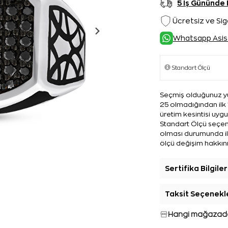
5 İş Gününde
Ücretsiz ve Sig
Whatsapp Asis
Seçmiş olduğunuz yü
25 olmadığından ilk 
üretim kesintisi uyg
Standart Ölçü seçene
olması durumunda ilk
ölçü değişim hakkını
Sertifika Bilgiler
Taksit Seçenekl
Hangi mağazada