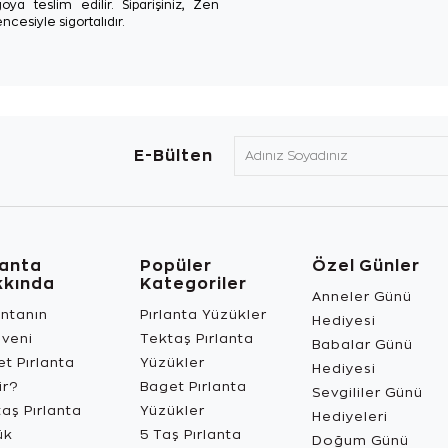
oya teslim edilir. Siparişiniz, Zen
ncesiyle sigortalıdır.
E-Bülten
lanta
Popüler
Özel Günler
kkında
Kategoriler
Anneler Günü
antanın
Pırlanta Yüzükler
Hediyesi
üveni
Tektaş Pırlanta
Babalar Günü
t Pırlanta
Yüzükler
Hediyesi
ir?
Baget Pırlanta
Sevgililer Günü
aş Pırlanta
Yüzükler
Hediyeleri
ük
5 Taş Pırlanta
Doğum Günü