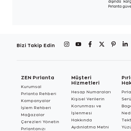
dışında karg
Pırlanta güve
Bizi Takip Edin
ZEN Pırlanta
Müşteri
Pır
Hizmetleri
Ha
Kurumsal
Hesap Numaraları
Pırl
Pırlanta Rehberi
Kişisel Verilerin
Ser
Kampanyalar
Korunması ve
Bage
İşlem Rehberi
İşlenmesi
Ned
Mağazalar
Hakkında
Tekt
Çerezleri Yönetin
Aydınlatma Metni
Yüz
Pırlantanızı