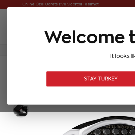
Online Özel Ücretsiz ve Sigortalı Teslimat
Welcome t
FIRSATLAR
Aynı Gün Kargo
Çok Satanlar
Baget Pırlantalar
Pırlanta Yüzükler
Pırlanta K
It looks l
ANASAYFA
Zen Erkek Koleksiyonu
Erkek Yüzükleri
Siyah Pı
STAY TURKEY