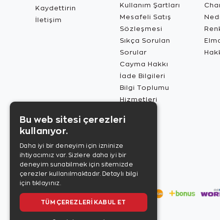
Kullanım Şartları
Char
Kaydettirin
Mesafeli Satış
Ned
İletişim
Sözleşmesi
Renk
Sıkça Sorulan
Elma
Sorular
Hak
Cayma Hakkı
İade Bilgileri
Bilgi Toplumu
Hizmetleri
Bu web sitesi çerezleri
kullanıyor.
Daha iyi bir deneyim için izninize
ihtiyacımız var. Sizlere daha iyi bir
deneyim sunabilmek için sitemizde
çerezler kullanılmaktadır.
Detaylı bilgi
için tıklayınız.
TÜM ÇEREZLERI KABUL ET