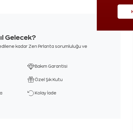
sıl Gelecek?
m edilene kadar Zen Pırlanta sorumluluğu ve
Bakım Garantisi
Özel Şık Kutu
ka
Kolay İade