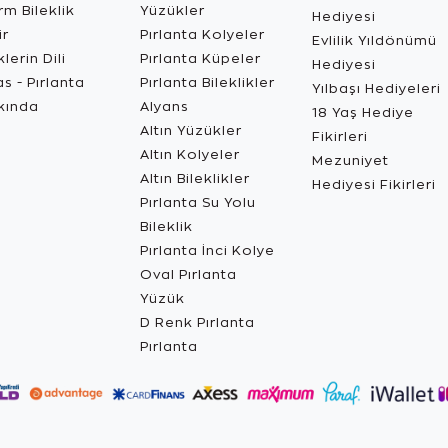
m Bileklik
Yüzükler
Hediyesi
ir
Pırlanta Kolyeler
Evlilik Yıldönümü
lerin Dili
Pırlanta Küpeler
Hediyesi
s - Pırlanta
Pırlanta Bileklikler
Yılbaşı Hediyeleri
kında
Alyans
18 Yaş Hediye
Altın Yüzükler
Fikirleri
Altın Kolyeler
Mezuniyet
Altın Bileklikler
Hediyesi Fikirleri
Pırlanta Su Yolu
Bileklik
Pırlanta İnci Kolye
Oval Pırlanta
Yüzük
D Renk Pırlanta
Pırlanta