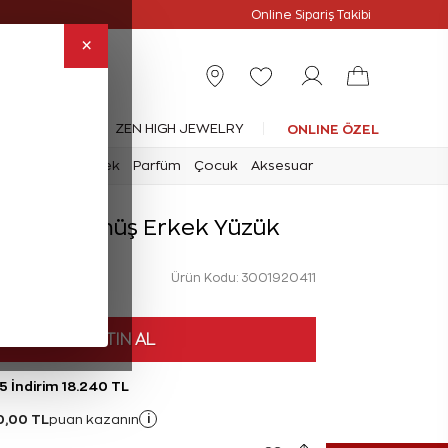
Online Özel
Online Sipariş Takibi
×
leksiyonlar
ZEN HIGH JEWELRY
ONLINE ÖZEL
mark
Saat
Erkek
Parfüm
Çocuk
Aksesuar
rlanta Gümüş Erkek Yüzük
Ürün Kodu: 3001920411
HEMEN SATIN AL
5 İndirim 18.240 TL
0,00 TL
i
puan kazanın