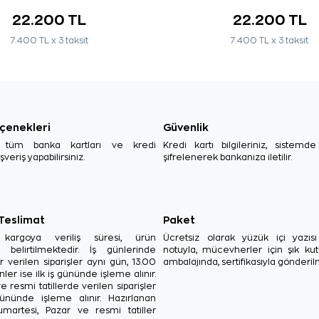
22.200 TL
22.200 TL
7.400 TL x 3 taksit
7.400 TL x 3 taksit
çenekleri
Güvenlik
, tüm banka kartları ve kredi
Kredi kartı bilgileriniz, sistemd
ışveriş yapabilirsiniz.
şifrelenerek bankanıza iletilir.
 Teslimat
Paket
in kargoya veriliş süresi, ürün
Ücretsiz olarak yüzük içi yazı
a belirtilmektedir. İş günlerinde
notuyla, mücevherler için şık ku
r verilen siparişler aynı gün, 13.00
ambalajında, sertifikasıyla gönderil
ler ise ilk iş gününde işleme alınır.
e resmi tatillerde verilen siparişler
ününde işleme alınır. Hazırlanan
Cumartesi, Pazar ve resmi tatiller