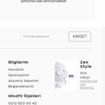
parfümler iade alınmamaktadır.
Bilgilerim
Zen
Style
Hesabım
Son
Siparişlerim
sayıyı
Alışveriş Sepetim
incelemek
için
Beğendiklerim
tıklayınız.
Misafir İlişkileri
0212 520 00 42