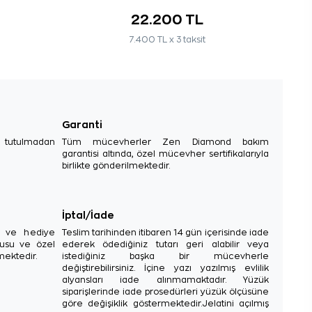
22.200 TL
7.400 TL x 3 taksit
Garanti
e tutulmadan
Tüm mücevherler Zen Diamond bakım
garantisi altında, özel mücevher sertifikalarıyla
birlikte gönderilmektedir.
İptal/İade
sı ve hediye
Teslim tarihinden itibaren 14 gün içerisinde iade
tusu ve özel
ederek ödediğiniz tutarı geri alabilir veya
mektedir.
istediğiniz başka bir mücevherle
değiştirebilirsiniz. İçine yazı yazılmış evlilik
alyansları iade alınmamaktadır. Yüzük
siparişlerinde iade prosedürleri yüzük ölçüsüne
göre değişiklik göstermektedir.Jelatini açılmış