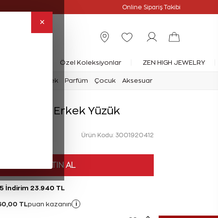
Online Özel
Online Sipariş Takibi
×
rlanta Yüzük
Özel Koleksiyonlar
ZEN HIGH JEWELRY
mark
Saat
Erkek
Parfüm
Çocuk
Aksesuar
nta Gümüş Erkek Yüzük
Ürün Kodu: 3001920412
HEMEN SATIN AL
5 İndirim 23.940 TL
60,00 TL
i
puan kazanın