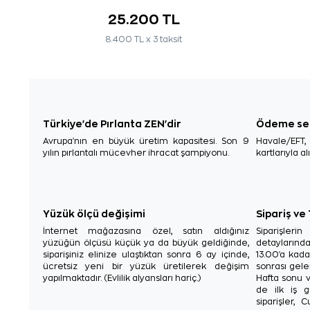
25.200 TL
8.400 TL x 3 taksit
Türkiye'de Pırlanta ZEN'dir
Ödeme se
Avrupa'nın en büyük üretim kapasitesi. Son 9
Havale/EFT
yılın pırlantalı mücevher ihracat şampiyonu.
kartlarıyla al
Yüzük ölçü değişimi
Sipariş ve
İnternet mağazasına özel, satın aldığınız
Siparişler
yüzüğün ölçüsü küçük ya da büyük geldiğinde,
detaylarınd
siparişiniz elinize ulaştıktan sonra 6 ay içinde,
13.00'a kada
ücretsiz yeni bir yüzük üretilerek değişim
sonrası gelen
yapılmaktadır. (Evlilik alyansları hariç.)
Hafta sonu v
de ilk iş g
siparişler, 