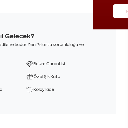
sıl Gelecek?
m edilene kadar Zen Pırlanta sorumluluğu ve
Bakım Garantisi
Özel Şık Kutu
ka
Kolay İade