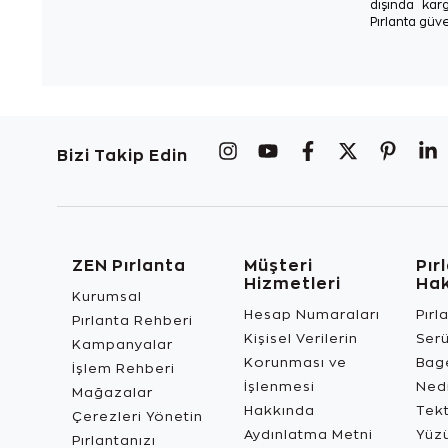
dışında karg
Pırlanta güve
Bizi Takip Edin
ZEN Pırlanta
Müşteri
Pır
Hizmetleri
Ha
Kurumsal
Hesap Numaraları
Pırl
Pırlanta Rehberi
Kişisel Verilerin
Ser
Kampanyalar
Korunması ve
Bage
İşlem Rehberi
İşlenmesi
Ned
Mağazalar
Hakkında
Tekt
Çerezleri Yönetin
Aydınlatma Metni
Yüz
Pırlantanızı