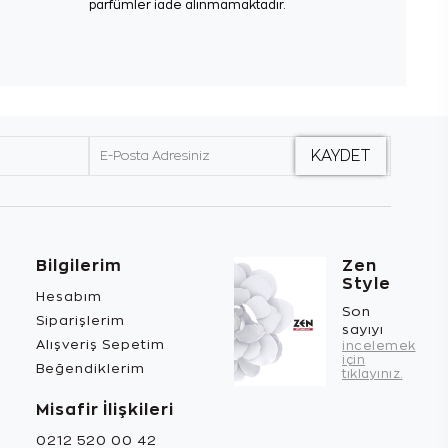
parfümler iade alınmamaktadır.
Bilgilerim
Zen
Style
Hesabım
Son
Siparişlerim
sayıyı
Alışveriş Sepetim
incelemek
için
Beğendiklerim
tıklayınız.
Misafir İlişkileri
0212 520 00 42