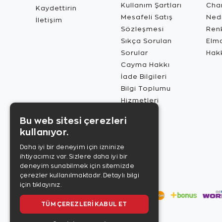
Kullanım Şartları
Char
Kaydettirin
Mesafeli Satış
Ned
İletişim
Sözleşmesi
Renk
Sıkça Sorulan
Elma
Sorular
Hak
Cayma Hakkı
İade Bilgileri
Bilgi Toplumu
Hizmetleri
Bu web sitesi çerezleri
kullanıyor.
Daha iyi bir deneyim için izninize
ihtiyacımız var. Sizlere daha iyi bir
deneyim sunabilmek için sitemizde
çerezler kullanılmaktadır.
Detaylı bilgi
için tıklayınız.
TÜM ÇEREZLERI KABUL ET