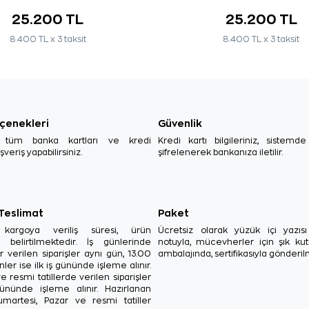
25.200 TL
25.200 TL
8.400 TL x 3 taksit
8.400 TL x 3 taksit
çenekleri
Güvenlik
, tüm banka kartları ve kredi
Kredi kartı bilgileriniz, sistemd
ışveriş yapabilirsiniz.
şifrelenerek bankanıza iletilir.
 Teslimat
Paket
in kargoya veriliş süresi, ürün
Ücretsiz olarak yüzük içi yazı
a belirtilmektedir. İş günlerinde
notuyla, mücevherler için şık ku
r verilen siparişler aynı gün, 13.00
ambalajında, sertifikasıyla gönderil
ler ise ilk iş gününde işleme alınır.
e resmi tatillerde verilen siparişler
ününde işleme alınır. Hazırlanan
Cumartesi, Pazar ve resmi tatiller