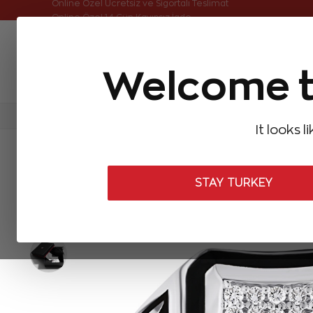
Online Özel Ücretsiz ve Sigortalı Teslimat
Welcome t
FIRSATLAR
Aynı Gün Kargo
Çok Satanlar
Baget Pırlantalar
Pırlanta Yüzükler
Pırlanta K
It looks l
ANASAYFA
Zen Erkek Koleksiyonu
Erkek Yüzükleri
Pırlanta
STAY TURKEY