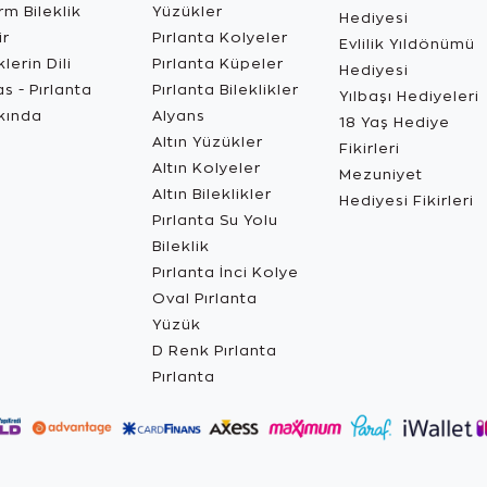
m Bileklik
Yüzükler
Hediyesi
ir
Pırlanta Kolyeler
Evlilik Yıldönümü
lerin Dili
Pırlanta Küpeler
Hediyesi
s - Pırlanta
Pırlanta Bileklikler
Yılbaşı Hediyeleri
kında
Alyans
18 Yaş Hediye
Altın Yüzükler
Fikirleri
Altın Kolyeler
Mezuniyet
Altın Bileklikler
Hediyesi Fikirleri
Pırlanta Su Yolu
Bileklik
Pırlanta İnci Kolye
Oval Pırlanta
Yüzük
D Renk Pırlanta
Pırlanta