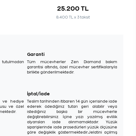
25.200 TL
8.400 TL x 3 taksit
Garanti
e tutulmadan
Tüm mücevherler Zen Diamond bakım
garantisi altında, özel mücevher sertifikalarıyla
birlikte gönderilmektedir.
İptal/İade
sı ve hediye
Teslim tarihinden itibaren 14 gün içerisinde iade
tusu ve özel
ederek ödediğiniz tutarı geri alabilir veya
mektedir.
istediğiniz başka bir mücevherle
değiştirebilirsiniz. İçine yazı yazılmış evlilik
alyansları iade alınmamaktadır. Yüzük
siparişlerinde iade prosedürleri yüzük ölçüsüne
göre değişiklik göstermektedir.Jelatini açılmış