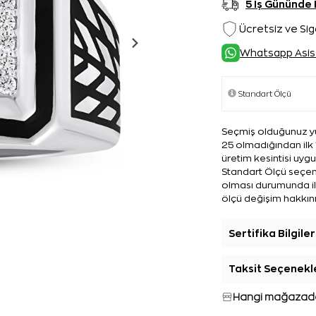
5 İş Gününde
Ücretsiz ve Sig
Whatsapp Asis
Seçmiş olduğunuz yü
25 olmadığından ilk 
üretim kesintisi uyg
Standart Ölçü seçene
olması durumunda ilk
ölçü değişim hakkını
Sertifika Bilgiler
Taksit Seçenekl
Hangi mağazada