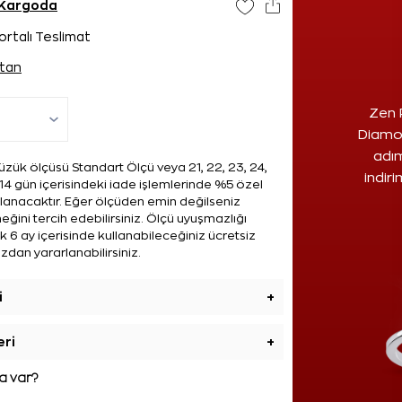
 Kargoda
ortalı Teslimat
tan
Zen 
Diamon
adım
zük ölçüsü Standart Ölçü veya 21, 22, 23, 24,
indir
14 gün içerisindeki iade işlemlerinde %5 özel
ulanacaktır. Eğer ölçüden emin değilseniz
ğini tercih edebilirsiniz. Ölçü uyuşmazlığı
 6 ay içerisinde kullanabileceğiniz ücretsiz
zdan yararlanabilirsiniz.
i
+
eri
+
 var?