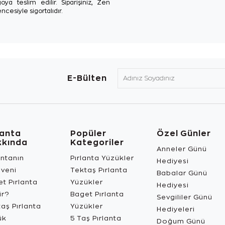
oya teslim edilir. Siparişiniz, Zen
ncesiyle sigortalıdır.
E-Bülten
lanta
Popüler
Özel Günler
kkında
Kategoriler
Anneler Günü
antanın
Pırlanta Yüzükler
Hediyesi
üveni
Tektaş Pırlanta
Babalar Günü
t Pırlanta
Yüzükler
Hediyesi
ir?
Baget Pırlanta
Sevgililer Günü
aş Pırlanta
Yüzükler
Hediyeleri
ük
5 Taş Pırlanta
Doğum Günü