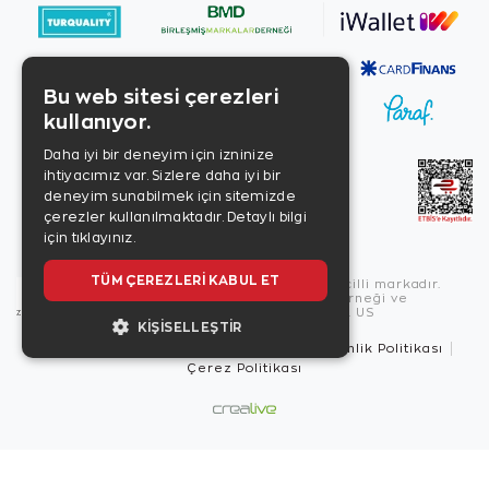
Bu web sitesi çerezleri
kullanıyor.
Daha iyi bir deneyim için izninize
ihtiyacımız var. Sizlere daha iyi bir
deneyim sunabilmek için sitemizde
çerezler kullanılmaktadır.
Detaylı bilgi
için tıklayınız.
TÜM ÇEREZLERI KABUL ET
Copyright © 2026, Zen Diamond tescilli markadır.
Zen Diamond Birleşmiş Markalar Derneği ve
Turquality Destek Programı üyesidir. US
KIŞISELLEŞTIR
Kullanım Şartları
Gizlilik İlkeleri
Güvenlik Politikası
Çerez Politikası