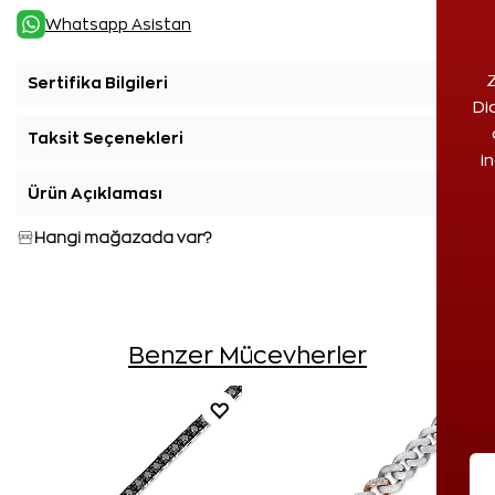
Whatsapp Asistan
Z
Sertifika Bilgileri
+
Di
Taksit Seçenekleri
+
i
Ürün Açıklaması
+
Hangi mağazada var?
Benzer Mücevherler