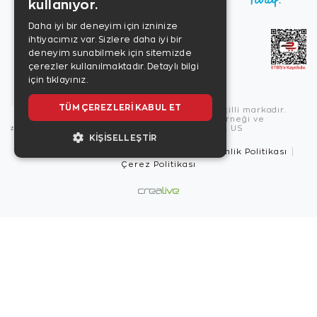
kullanıyor.
Daha iyi bir deneyim için izninize
ihtiyacımız var. Sizlere daha iyi bir
deneyim sunabilmek için sitemizde
çerezler kullanılmaktadır.
Detaylı bilgi
için tıklayınız.
TÜM ÇEREZLERI KABUL ET
Copyright © 2026, Zen Diamond tescilli markadır.
Zen Diamond Birleşmiş Markalar Derneği ve
Turquality Destek Programı üyesidir. US
KIŞISELLEŞTIR
Kullanım Şartları
Gizlilik İlkeleri
Güvenlik Politikası
Çerez Politikası