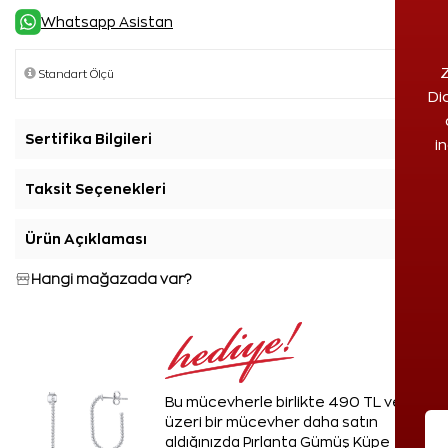
Whatsapp Asistan
Z
Di
Sertifika Bilgileri
+
i
Taksit Seçenekleri
+
Ürün Açıklaması
+
Hangi mağazada var?
Bu mücevherle birlikte 490 TL ve
üzeri bir mücevher daha satın
aldığınızda Pırlanta Gümüş Küpe