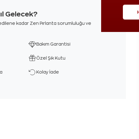
sıl Gelecek?
m edilene kadar Zen Pırlanta sorumluluğu ve
Bakım Garantisi
Özel Şık Kutu
ka
Kolay İade