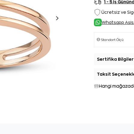
1 - 5 İş Günü
Ücretsiz ve Sig
Whatsapp Asis
Sertifika Bilgiler
Taksit Seçenekl
Hangi mağazada