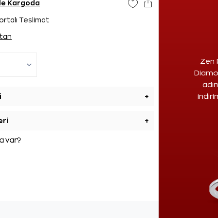
nde Kargoda
ortalı Teslimat
tan
Zen 
Diamon
adım
i
+
indir
eri
+
 var?