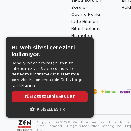
Sıkça Sorulan
Elma
Sorular
Hak
Cayma Hakkı
İade Bilgileri
Bilgi Toplumu
Hizmetleri
Bu web sitesi çerezleri
kullanıyor.
Daha iyi bir deneyim için izninize
ihtiyacımız var. Sizlere daha iyi bir
deneyim sunabilmek için sitemizde
çerezler kullanılmaktadır.
Detaylı bilgi
için tıklayınız.
TÜM ÇEREZLERI KABUL ET
KIŞISELLEŞTIR
Copyright © 2026, Zen Diamond tescilli markadır.
Zen Diamond Birleşmiş Markalar Derneği ve Turqu
US