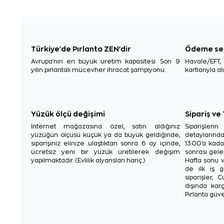
Türkiye'de Pırlanta ZEN'dir
Ödeme se
Avrupa'nın en büyük üretim kapasitesi. Son 9
Havale/EFT
yılın pırlantalı mücevher ihracat şampiyonu.
kartlarıyla al
Yüzük ölçü değişimi
Sipariş ve
İnternet mağazasına özel, satın aldığınız
Siparişler
yüzüğün ölçüsü küçük ya da büyük geldiğinde,
detaylarınd
siparişiniz elinize ulaştıktan sonra 6 ay içinde,
13.00'a kada
ücretsiz yeni bir yüzük üretilerek değişim
sonrası gelen
yapılmaktadır. (Evlilik alyansları hariç.)
Hafta sonu v
de ilk iş g
siparişler, 
dışında karg
Pırlanta güve