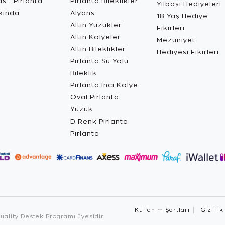
s - Pırlanta
Pırlanta Bileklikler
Yılbaşı Hediyeleri
kında
Alyans
18 Yaş Hediye
Altın Yüzükler
Fikirleri
Altın Kolyeler
Mezuniyet
Altın Bileklikler
Hediyesi Fikirleri
Pırlanta Su Yolu
Bileklik
Pırlanta İnci Kolye
Oval Pırlanta
Yüzük
D Renk Pırlanta
Pırlanta
Kullanım Şartları
Gizlilik
ality Destek Programı üyesidir.