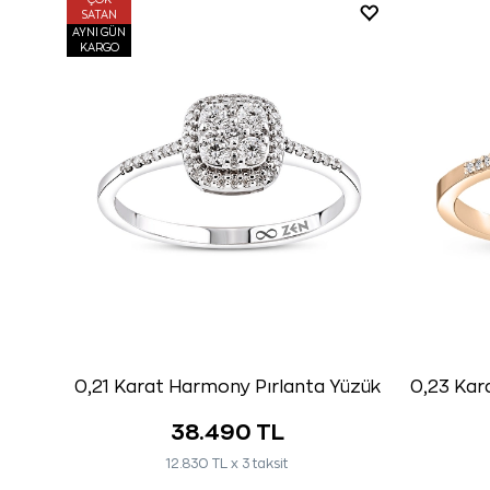
ÇOK
SATAN
AYNI GÜN
KARGO
0,21 Karat Harmony Pırlanta Yüzük
0,23 Kar
38.490 TL
12.830 TL x 3 taksit