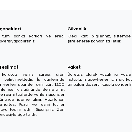
çenekleri
Güvenlik
, tüm banka kartları ve kredi
Kredi kartı bilgileriniz, sistemd
ışveriş yapabilirsiniz.
şifrelenerek bankanıza iletilir.
 Teslimat
Paket
in kargoya veriliş süresi, ürün
Ücretsiz olarak yüzük içi yazı
a belirtilmektedir. İş günlerinde
notuyla, mücevherler için şık ku
r verilen siparişler aynı gün, 13.00
ambalajında, sertifikasıyla gönderil
ler ise ilk iş gününde işleme alınır.
e resmi tatillerde verilen siparişler
ününde işleme alınır. Hazırlanan
Cumartesi, Pazar ve resmi tatiller
oya teslim edilir. Siparişiniz, Zen
ncesiyle sigortalıdır.