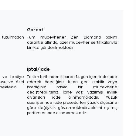
Garanti
e tutulmadan
Tüm mücevherler Zen Diamond bakım
garantisi altında, özel mücevher sertifikalarıyla
birlikte gönderilmektedir.
İptal/İade
sı ve hediye
Teslim tarihinden itibaren 14 gün içerisinde iade
tusu ve özel
ederek ödediğiniz tutarı geri alabilir veya
mektedir.
istediğiniz başka bir mücevherle
değiştirebilirsiniz. İçine yazı yazılmış evlilik
alyansları iade alınmamaktadır. Yüzük
siparişlerinde iade prosedürleri yüzük ölçüsüne
göre değişiklik göstermektedir.Jelatini açılmış
parfümler iade alınmamaktadır.