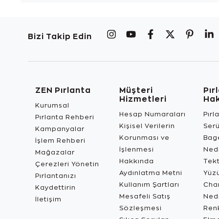
Bizi Takip Edin
ZEN Pırlanta
Müşteri
Pır
Hizmetleri
Ha
Kurumsal
Hesap Numaraları
Pırl
Pırlanta Rehberi
Kişisel Verilerin
Ser
Kampanyalar
Korunması ve
Bage
İşlem Rehberi
İşlenmesi
Ned
Mağazalar
Hakkında
Tekt
Çerezleri Yönetin
Aydınlatma Metni
Yüz
Pırlantanızı
Kullanım Şartları
Char
Kaydettirin
Mesafeli Satış
Ned
İletişim
Sözleşmesi
Renk