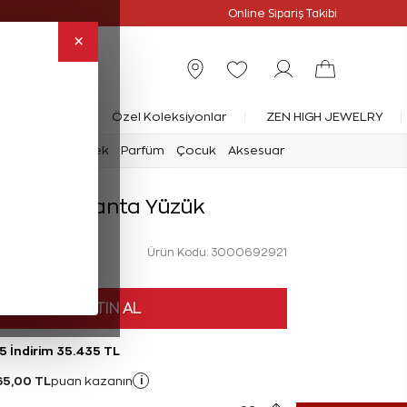
Online Özel
Online Sipariş Takibi
×
rlanta Yüzük
Özel Koleksiyonlar
ZEN HIGH JEWELRY
mark
Saat
Erkek
Parfüm
Çocuk
Aksesuar
 Karat Pırlanta Yüzük
Ürün Kodu: 3000692921
HEMEN SATIN AL
5 İndirim 35.435 TL
65,00 TL
i
puan kazanın