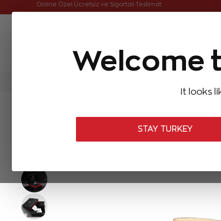
Online Özel Ücretsiz ve Sigortalı Teslimat
Welcome t
FIRSATLAR
Aynı Gün Kargo
Çok Satanlar
Baget Pırlantalar
Pırlanta Yüzükler
Pırlanta K
It looks l
ANASAYFA
Pırlanta Yüzükler
Tasarım Pırlanta Yüzükler
0,11 K
STAY TURKEY