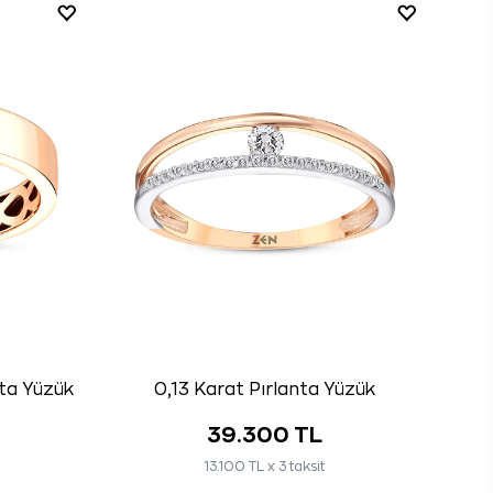
nta Yüzük
0,13 Karat Pırlanta Yüzük
39.300 TL
13.100 TL x 3 taksit