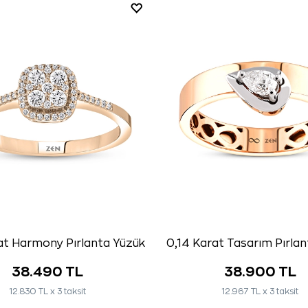
at Harmony Pırlanta Yüzük
0,14 Karat Tasarım Pırla
38.490 TL
38.900 TL
12.830 TL x 3 taksit
12.967 TL x 3 taksit