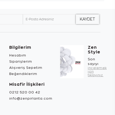
Bilgilerim
Zen
Style
Hesabım
Son
Siparişlerim
sayıyı
Alışveriş Sepetim
incelemek
için
Beğendiklerim
tıklayınız.
Misafir İlişkileri
0212 520 00 42
info@zenpirlanta.com