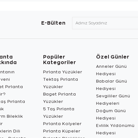
E-Bülten
lanta
Popüler
Özel Günler
kkında
Kategoriler
Anneler Günü
antanın
Pırlanta Yüzükler
Hediyesi
üveni
Tektaş Pırlanta
Babalar Günü
t Pırlanta
Yüzükler
Hediyesi
ir?
Baget Pırlanta
Sevgililer Günü
aş Pırlanta
Yüzükler
Hediyeleri
ük
5 Taş Pırlanta
Doğum Günü
m Bileklik
Yüzükler
Hediyesi
ir
Pırlanta Kolyeler
Evlilik Yıldönümü
lerin Dili
Pırlanta Küpeler
Hediyesi