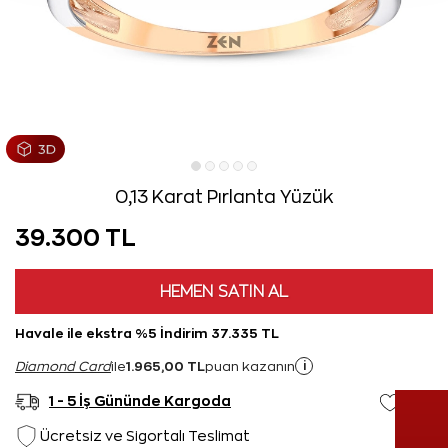
0,13 Karat Pırlanta Yüzük
39.300 TL
HEMEN SATIN AL
Havale ile ekstra %5 İndirim 37.335 TL
1.965,00 TL
i
Diamond Card
ile
puan kazanın
1 - 5 İş Gününde Kargoda
Ücretsiz ve Sigortalı Teslimat