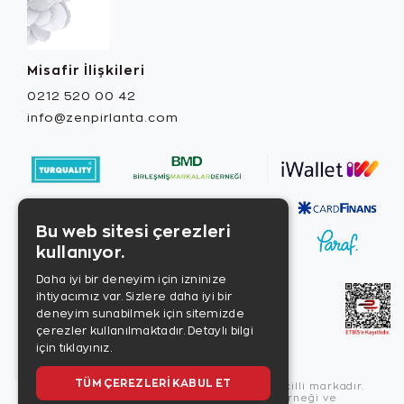
Misafir İlişkileri
0212 520 00 42
info@zenpirlanta.com
Bu web sitesi çerezleri
kullanıyor.
Daha iyi bir deneyim için izninize
ihtiyacımız var. Sizlere daha iyi bir
deneyim sunabilmek için sitemizde
çerezler kullanılmaktadır.
Detaylı bilgi
için tıklayınız.
TÜM ÇEREZLERI KABUL ET
Copyright © 2026, Zen Diamond tescilli markadır.
Zen Diamond Birleşmiş Markalar Derneği ve