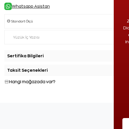
Whatsapp Asistan
Z
Di
i
Sertifika Bilgileri
+
Taksit Seçenekleri
+
Hangi mağazada var?