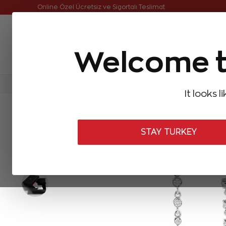
Online Özel Ücretsiz ve Sigortalı Teslimat
Welcome t
FIRSATLAR
Aynı Gün Kargo
Çok Satanlar
Baget Pırlantalar
Pırlanta Yüzükler
Pırlanta K
It looks l
ANASAYFA
Pırlanta Küpeler
Baget Pırlanta Küpeler
0,40 Kara
STAY TURKEY