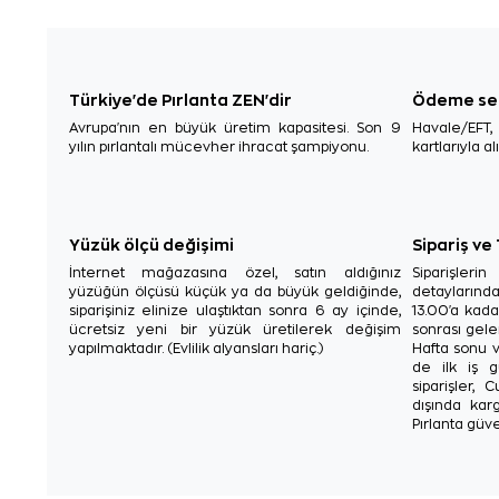
Türkiye'de Pırlanta ZEN'dir
Ödeme se
Avrupa'nın en büyük üretim kapasitesi. Son 9
Havale/EFT
yılın pırlantalı mücevher ihracat şampiyonu.
kartlarıyla al
Yüzük ölçü değişimi
Sipariş ve
İnternet mağazasına özel, satın aldığınız
Siparişler
yüzüğün ölçüsü küçük ya da büyük geldiğinde,
detaylarınd
siparişiniz elinize ulaştıktan sonra 6 ay içinde,
13.00'a kada
ücretsiz yeni bir yüzük üretilerek değişim
sonrası gelen
yapılmaktadır. (Evlilik alyansları hariç.)
Hafta sonu v
de ilk iş g
siparişler, 
dışında karg
Pırlanta güve