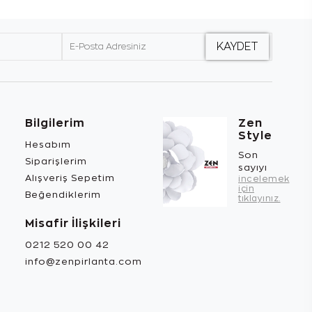
Bilgilerim
Zen
Style
Hesabım
Son
Siparişlerim
sayıyı
Alışveriş Sepetim
incelemek
için
Beğendiklerim
tıklayınız.
Misafir İlişkileri
0212 520 00 42
info@zenpirlanta.com