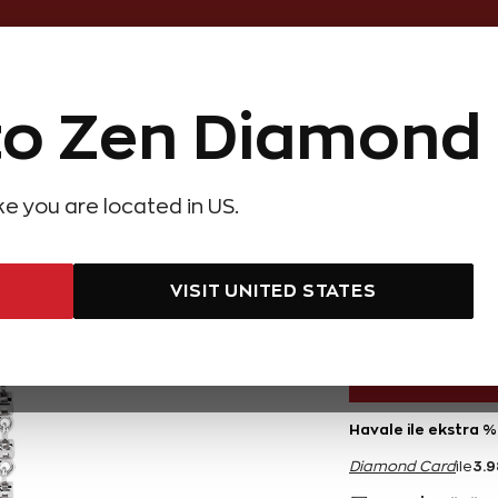
Online Özel 14 Gün Kayıpsız İade
o Zen Diamond
Hediye Önerileri
Evlilik Teklifi
Setler
Oval Tektaş Pı
olyeler
Pırlanta Küpeler
Pırlanta Bileklikler
Zen Alyans
Forever
ONLINE ÖZEL
ike you are located in US.
t Baget Pırlanta Küpe
0,40 Ka
VISIT UNITED STATES
79.600 TL
Havale ile ekstra %
3.9
Diamond Card
ile