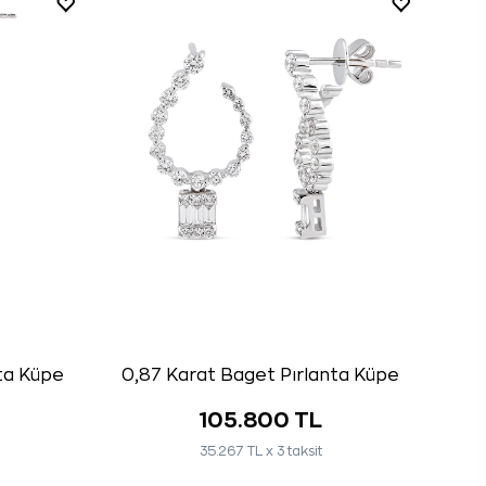
ta Küpe
0,87 Karat Baget Pırlanta Küpe
105.800 TL
35.267 TL x 3 taksit