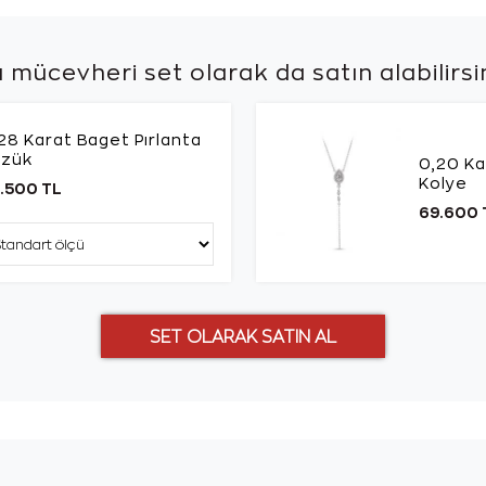
 mücevheri set olarak da
satın alabilirsi
28 Karat Baget Pırlanta
üzük
0,20 Ka
Kolye
.500 TL
69.600 