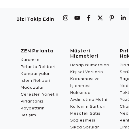
Bizi Takip Edin
ZEN Pırlanta
Müşteri
Pır
Hizmetleri
Ha
Kurumsal
Hesap Numaraları
Pırl
Pırlanta Rehberi
Kişisel Verilerin
Ser
Kampanyalar
Korunması ve
Bage
İşlem Rehberi
İşlenmesi
Ned
Mağazalar
Hakkında
Tekt
Çerezleri Yönetin
Aydınlatma Metni
Yüz
Pırlantanızı
Kullanım Şartları
Char
Kaydettirin
Mesafeli Satış
Ned
İletişim
Sözleşmesi
Renk
Sıkça Sorulan
Elma