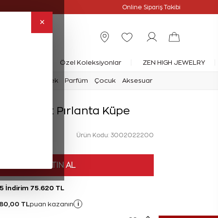
Online Özel
Online Sipariş Takibi
×
rlanta Yüzük
Özel Koleksiyonlar
ZEN HIGH JEWELRY
mark
Saat
Erkek
Parfüm
Çocuk
Aksesuar
rat Baget Pırlanta Küpe
Ürün Kodu: 3002022200
HEMEN SATIN AL
5 İndirim 75.620 TL
80,00 TL
i
puan kazanın