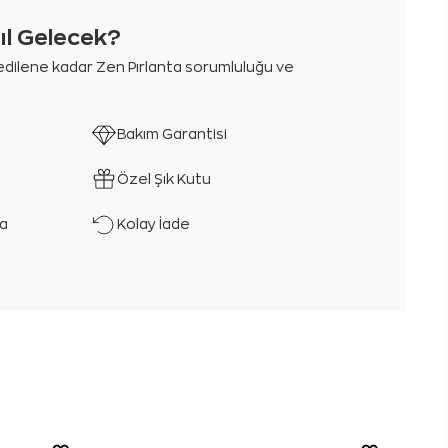
sıl Gelecek?
m edilene kadar Zen Pırlanta sorumluluğu ve
Bakım Garantisi
Özel Şık Kutu
ka
Kolay İade