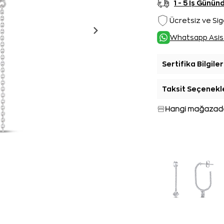
1 - 5 İş Günü
Ücretsiz ve Sig
Whatsapp Asis
Sertifika Bilgiler
Taksit Seçenekl
Hangi mağazada