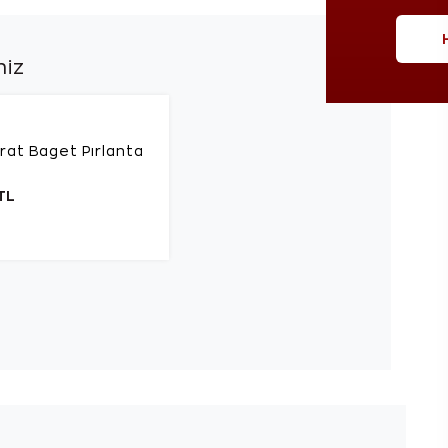
niz
rat Baget Pırlanta
TL