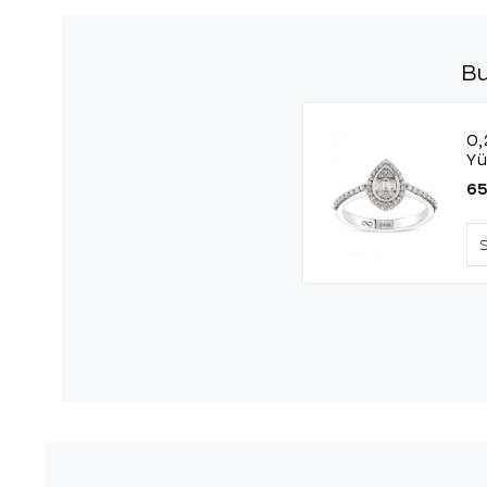
Bu
0,
Y
65