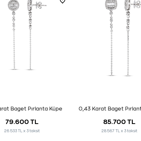
arat Baget Pırlanta Küpe
0,43 Karat Baget Pırlan
79.600 TL
85.700 TL
26.533 TL x 3 taksit
28.567 TL x 3 taksit