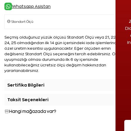
Whatsapp Asistan
Z
Di
Seçmiş olduğunuz yüzük ölçüsü Standart Ölçü veya 21, 22, 23,
i
24, 25 olmadığından ilk 14 gün içerisindeki iade işlemlerinde %5
özel üretim kesintisi uygulanacaktır. Eğer ölçüden emin
değilseniz Standart Ölçü seçeneğini tercih edebilirsiniz. Ölçü
uyuşmazlığı olması durumunda ilk 6 ay içerisinde
kullanabileceğiniz ücretsiz ölçü değişim hakkınızdan
yararlanabilirsiniz.
Sertifika Bilgileri
+
Taksit Seçenekleri
+
Hangi mağazada var?