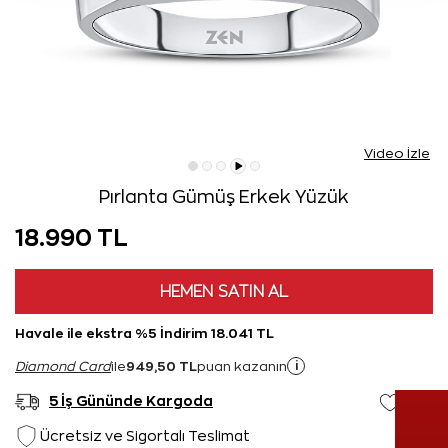
Video İzle
Pırlanta Gümüş Erkek Yüzük
18.990 TL
HEMEN SATIN AL
Havale ile ekstra %5 İndirim 18.041 TL
949,50 TL
i
Diamond Card
ile
puan kazanın
5 İş Gününde Kargoda
Ücretsiz ve Sigortalı Teslimat