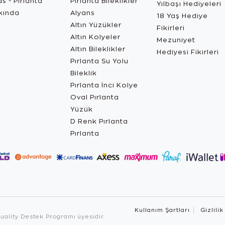
s - Pırlanta
Pırlanta Bileklikler
Yılbaşı Hediyeleri
kında
Alyans
18 Yaş Hediye
Altın Yüzükler
Fikirleri
Altın Kolyeler
Mezuniyet
Altın Bileklikler
Hediyesi Fikirleri
Pırlanta Su Yolu
Bileklik
Pırlanta İnci Kolye
Oval Pırlanta
Yüzük
D Renk Pırlanta
Pırlanta
Kullanım Şartları
Gizlilik
ality Destek Programı üyesidir.