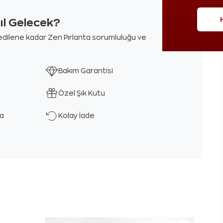
sıl Gelecek?
m edilene kadar Zen Pırlanta sorumluluğu ve
Bakım Garantisi
Özel Şık Kutu
ka
Kolay İade