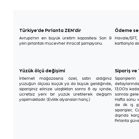
Türkiye'de Pırlanta ZEN'dir
Ödeme se
Avrupa'nın en büyük üretim kapasitesi. Son 9
Havale/EFT
yılın pırlantalı mücevher ihracat şampiyonu.
kartlarıyla al
Yüzük ölçü değişimi
Sipariş ve
İnternet mağazasına özel, satın aldığınız
Siparişler
yüzüğün ölçüsü küçük ya da büyük geldiğinde,
detaylarınd
siparişiniz elinize ulaştıktan sonra 6 ay içinde,
13.00'a kada
ücretsiz yeni bir yüzük üretilerek değişim
sonrası gelen
yapılmaktadır. (Evlilik alyansları hariç.)
Hafta sonu v
de ilk iş g
siparişler, 
dışında karg
Pırlanta güve