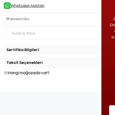
Whatsapp Asistan
Z
Di
i
Sertifika Bilgileri
+
Taksit Seçenekleri
+
Hangi mağazada var?