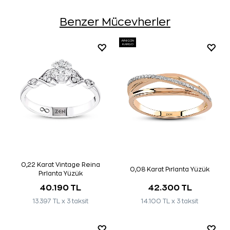
Benzer Mücevherler
AYNI GÜN
KARGO
0,22 Karat Vintage Reina
0,08 Karat Pırlanta Yüzük
Pırlanta Yüzük
40.190 TL
42.300 TL
13.397 TL x 3 taksit
14.100 TL x 3 taksit