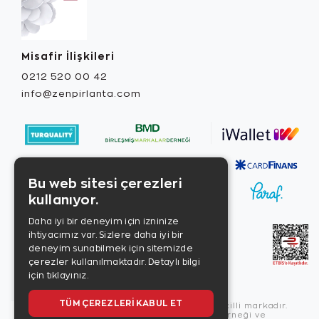
Misafir İlişkileri
0212 520 00 42
info@zenpirlanta.com
Bu web sitesi çerezleri
kullanıyor.
Daha iyi bir deneyim için izninize
ihtiyacımız var. Sizlere daha iyi bir
deneyim sunabilmek için sitemizde
çerezler kullanılmaktadır.
Detaylı bilgi
için tıklayınız.
TÜM ÇEREZLERI KABUL ET
Copyright © 2026, Zen Diamond tescilli markadır.
Zen Diamond Birleşmiş Markalar Derneği ve