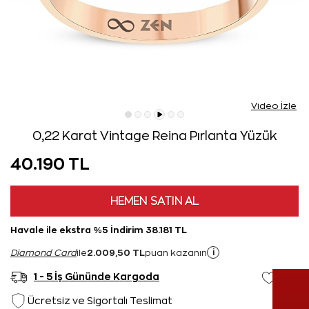
Video İzle
0,22 Karat Vintage Reina Pırlanta Yüzük
40.190 TL
HEMEN SATIN AL
Havale ile ekstra %5 İndirim 38.181 TL
2.009,50 TL
i
Diamond Card
ile
puan kazanın
1 - 5 İş Gününde Kargoda
Ücretsiz ve Sigortalı Teslimat