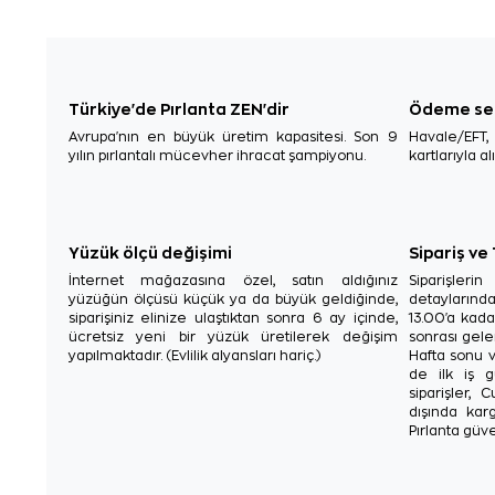
Türkiye'de Pırlanta ZEN'dir
Ödeme se
Avrupa'nın en büyük üretim kapasitesi. Son 9
Havale/EFT
yılın pırlantalı mücevher ihracat şampiyonu.
kartlarıyla al
Yüzük ölçü değişimi
Sipariş ve
İnternet mağazasına özel, satın aldığınız
Siparişler
yüzüğün ölçüsü küçük ya da büyük geldiğinde,
detaylarınd
siparişiniz elinize ulaştıktan sonra 6 ay içinde,
13.00'a kada
ücretsiz yeni bir yüzük üretilerek değişim
sonrası gelen
yapılmaktadır. (Evlilik alyansları hariç.)
Hafta sonu v
de ilk iş g
siparişler, 
dışında karg
Pırlanta güve