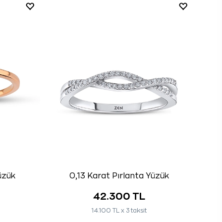
üzük
0,13 Karat Pırlanta Yüzük
42.300 TL
14.100 TL x 3 taksit