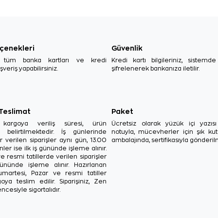
çenekleri
Güvenlik
, tüm banka kartları ve kredi
Kredi kartı bilgileriniz, sistemd
ışveriş yapabilirsiniz.
şifrelenerek bankanıza iletilir.
 Teslimat
Paket
in kargoya veriliş süresi, ürün
Ücretsiz olarak yüzük içi yazı
a belirtilmektedir. İş günlerinde
notuyla, mücevherler için şık ku
r verilen siparişler aynı gün, 13.00
ambalajında, sertifikasıyla gönderil
ler ise ilk iş gününde işleme alınır.
e resmi tatillerde verilen siparişler
ününde işleme alınır. Hazırlanan
Cumartesi, Pazar ve resmi tatiller
oya teslim edilir. Siparişiniz, Zen
ncesiyle sigortalıdır.