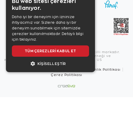
Bu web sitesi çerezleri
kullanıyor.
Daha iyi bir deneyim için izninize
ihtiyacımız var. Sizlere daha iyi bir
deneyim sunabilmek için sitemizde
çerezler kullanılmaktadır.
Detaylı bilgi
için tıklayınız.
TÜM ÇEREZLERI KABUL ET
Copyright © 2026, Zen Diamond tescilli markadır.
Zen Diamond Birleşmiş Markalar Derneği ve
Turquality Destek Programı üyesidir. US
KIŞISELLEŞTIR
Kullanım Şartları
Gizlilik İlkeleri
Güvenlik Politikası
Çerez Politikası