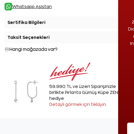
Whatsapp Asistan
Z
Sertifika Bilgileri
+
Di
Taksit Seçenekleri
+
i
Hangi mağazada var?
59.990 TL ve üzeri Siparişinizle
birlikte Pırlanta Gümüş Küpe ZEN'den
hediye
Detaylı görmek için tıklayın.