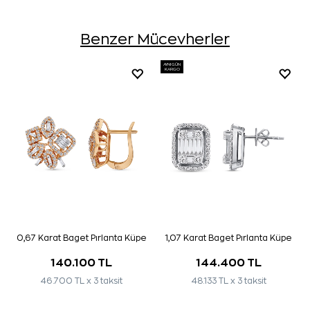
Benzer Mücevherler
AYNI GÜN
KARGO
0,67 Karat Baget Pırlanta Küpe
1,07 Karat Baget Pırlanta Küpe
140.100 TL
144.400 TL
46.700 TL x 3 taksit
48.133 TL x 3 taksit