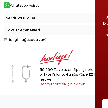
Whatsapp Asistan
Z
Sertifika Bilgileri
+
Di
Taksit Seçenekleri
+
i
Hangi mağazada var?
59.990 TL ve üzeri Siparişinizle
birlikte Pırlanta Gümüş Küpe ZEN'den
hediye
Detaylı görmek için tıklayın.