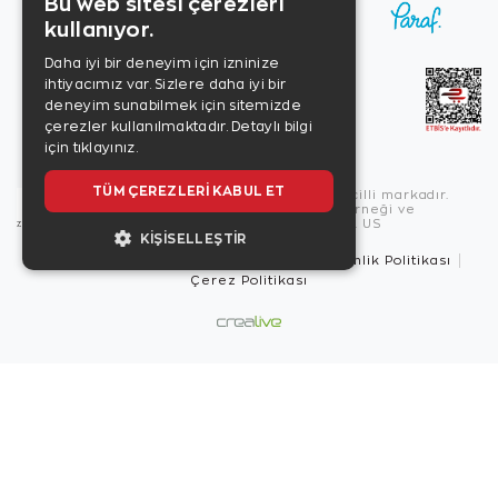
Bu web sitesi çerezleri
kullanıyor.
Daha iyi bir deneyim için izninize
ihtiyacımız var. Sizlere daha iyi bir
deneyim sunabilmek için sitemizde
çerezler kullanılmaktadır.
Detaylı bilgi
için tıklayınız.
TÜM ÇEREZLERI KABUL ET
Copyright © 2026, Zen Diamond tescilli markadır.
Zen Diamond Birleşmiş Markalar Derneği ve
Turquality Destek Programı üyesidir. US
KIŞISELLEŞTIR
Kullanım Şartları
Gizlilik İlkeleri
Güvenlik Politikası
Çerez Politikası