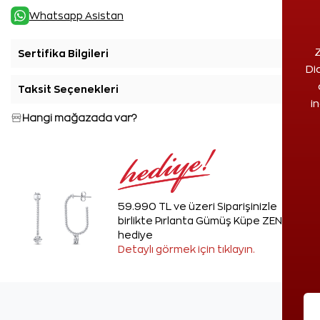
Whatsapp Asistan
Z
Sertifika Bilgileri
+
Di
Taksit Seçenekleri
+
i
Hangi mağazada var?
59.990 TL ve üzeri Siparişinizle
birlikte Pırlanta Gümüş Küpe ZEN'den
hediye
Detaylı görmek için tıklayın.