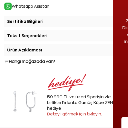
Whatsapp Asistan
Z
Sertifika Bilgileri
+
Di
Taksit Seçenekleri
+
i
Ürün Açıklaması
+
Hangi mağazada var?
59.990 TL ve üzeri Siparişinizle
birlikte Pırlanta Gümüş Küpe ZEN'den
hediye
Detaylı görmek için tıklayın.