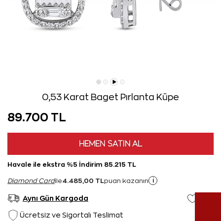
0,53 Karat Baget Pırlanta Küpe
89.700 TL
HEMEN SATIN AL
Havale ile ekstra %5 İndirim 85.215 TL
4.485,00 TL
i
Diamond Card
ile
puan kazanın
Aynı Gün Kargoda
Ücretsiz ve Sigortalı Teslimat