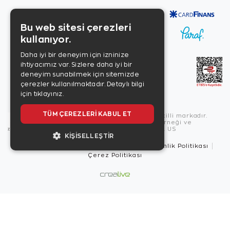
Bu web sitesi çerezleri
kullanıyor.
Daha iyi bir deneyim için izninize
ihtiyacımız var. Sizlere daha iyi bir
deneyim sunabilmek için sitemizde
çerezler kullanılmaktadır.
Detaylı bilgi
için tıklayınız.
TÜM ÇEREZLERI KABUL ET
Copyright © 2026, Zen Diamond tescilli markadır.
Zen Diamond Birleşmiş Markalar Derneği ve
Turquality Destek Programı üyesidir. US
KIŞISELLEŞTIR
Kullanım Şartları
Gizlilik İlkeleri
Güvenlik Politikası
Çerez Politikası