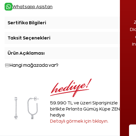
Whatsapp Asistan
Z
Sertifika Bilgileri
+
Di
Taksit Seçenekleri
+
i
Ürün Açıklaması
+
Hangi mağazada var?
59.990 TL ve üzeri Siparişinizle
birlikte Pırlanta Gümüş Küpe ZEN'den
hediye
Detaylı görmek için tıklayın.