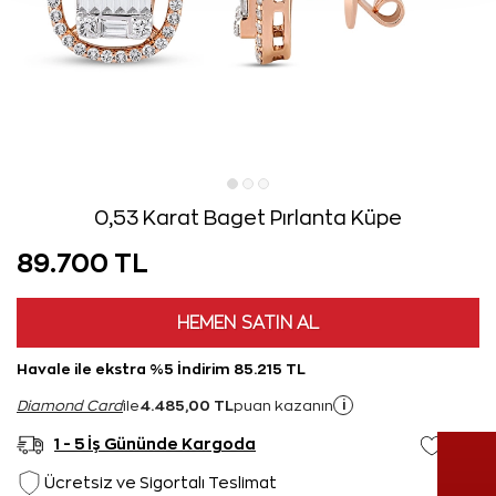
0,53 Karat Baget Pırlanta Küpe
89.700 TL
HEMEN SATIN AL
Havale ile ekstra %5 İndirim 85.215 TL
4.485,00 TL
i
Diamond Card
ile
puan kazanın
1 - 5 İş Gününde Kargoda
Ücretsiz ve Sigortalı Teslimat