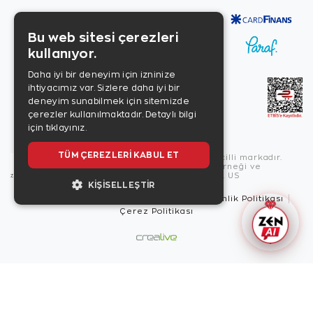
Bu web sitesi çerezleri
kullanıyor.
Daha iyi bir deneyim için izninize
ihtiyacımız var. Sizlere daha iyi bir
deneyim sunabilmek için sitemizde
çerezler kullanılmaktadır.
Detaylı bilgi
için tıklayınız.
TÜM ÇEREZLERI KABUL ET
Copyright © 2026, Zen Diamond tescilli markadır.
Zen Diamond Birleşmiş Markalar Derneği ve
Turquality Destek Programı üyesidir. US
KIŞISELLEŞTIR
Kullanım Şartları
Gizlilik İlkeleri
Güvenlik Politikası
Çerez Politikası