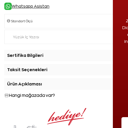
Whatsapp Asistan
Z
Di
i
Sertifika Bilgileri
+
Taksit Seçenekleri
+
Ürün Açıklaması
+
Hangi mağazada var?