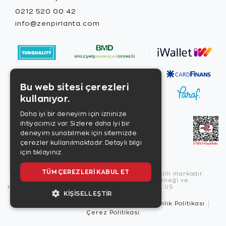
0212 520 00 42
info@zenpirlanta.com
Bu web sitesi çerezleri
kullanıyor.
Daha iyi bir deneyim için izninize
ihtiyacımız var. Sizlere daha iyi bir
deneyim sunabilmek için sitemizde
çerezler kullanılmaktadır.
Detaylı bilgi
için tıklayınız.
TÜM ÇEREZLERI KABUL ET
Copyright © 2026, Zen Diamond tescilli markadır.
Zen Diamond Birleşmiş Markalar Derneği ve
Turquality Destek Programı üyesidir. US
KIŞISELLEŞTIR
Kullanım Şartları
Gizlilik İlkeleri
Güvenlik Politikası
Çerez Politikası