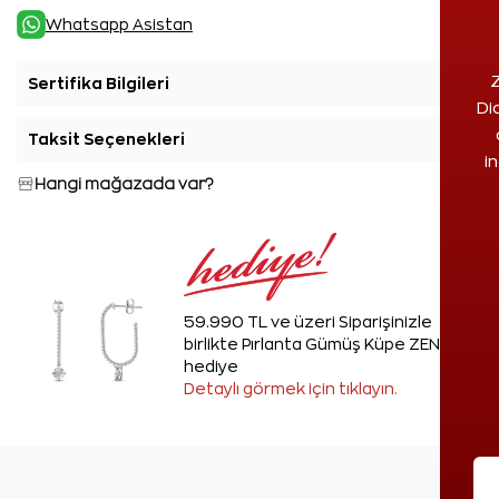
Whatsapp Asistan
Z
Sertifika Bilgileri
+
Di
Taksit Seçenekleri
+
i
Hangi mağazada var?
59.990 TL ve üzeri Siparişinizle
birlikte Pırlanta Gümüş Küpe ZEN'den
hediye
Detaylı görmek için tıklayın.