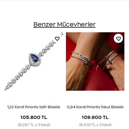
Benzer Mücevherler
1,22 Karat Pırlanta Safir Bileklik
0,94 Karat Pırlanta Yakut Bileklik
105.800 TL
109.900 TL
35.267 TL x 3 taksit
36.633 TL x 3 taksit