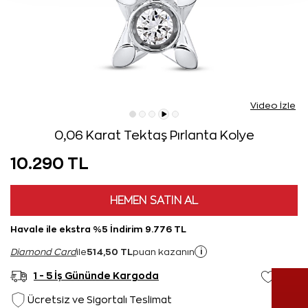
Video İzle
0,06 Karat Tektaş Pırlanta Kolye
10.290 TL
HEMEN SATIN AL
Havale ile ekstra %5 İndirim 9.776 TL
514,50 TL
i
Diamond Card
ile
puan kazanın
1 - 5 İş Gününde Kargoda
Ücretsiz ve Sigortalı Teslimat