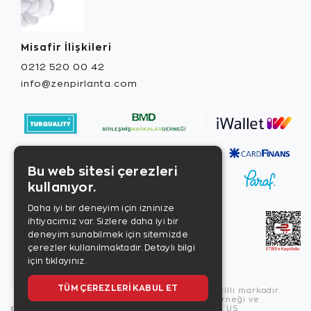
Misafir İlişkileri
0212 520 00 42
info@zenpirlanta.com
Bu web sitesi çerezleri
kullanıyor.
Daha iyi bir deneyim için izninize
ihtiyacımız var. Sizlere daha iyi bir
deneyim sunabilmek için sitemizde
çerezler kullanılmaktadır.
Detaylı bilgi
için tıklayınız.
TÜM ÇEREZLERI KABUL ET
Copyright © 2026, Zen Diamond tescilli markadır.
Zen Diamond Birleşmiş Markalar Derneği ve
Turquality Destek Programı üyesidir. US