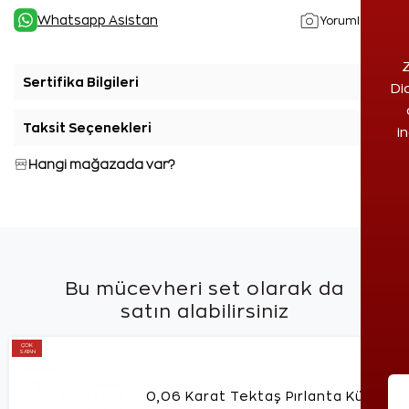
Whatsapp Asistan
Yorumlar(3)
Z
Sertifika Bilgileri
+
Di
Taksit Seçenekleri
+
i
Hangi mağazada var?
Bu mücevheri set olarak da
satın alabilirsiniz
ÇOK
SATAN
0,06 Karat Tektaş Pırlanta Küpe