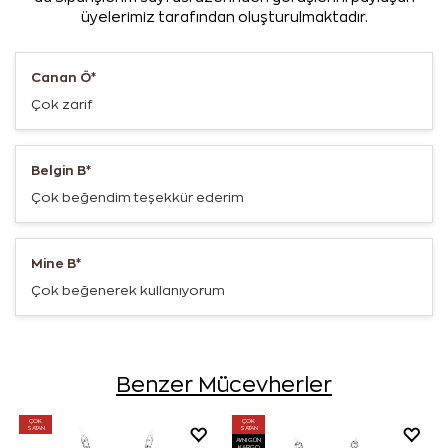
üyelerimiz tarafından oluşturulmaktadır.
Canan Ö*
Çok zarif
Belgin B*
Çok beğendim teşekkür ederim
Mine B*
Çok beğenerek kullanıyorum
Benzer Mücevherler
ÇOK
ÇOK
SATAN
SATAN
AYNI GÜN
KARGO