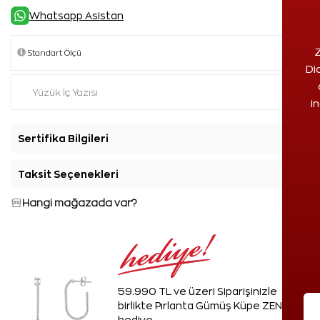
Whatsapp Asistan
Z
Di
i
Sertifika Bilgileri
+
Taksit Seçenekleri
+
Hangi mağazada var?
59.990 TL ve üzeri Siparişinizle
birlikte Pırlanta Gümüş Küpe ZEN'den