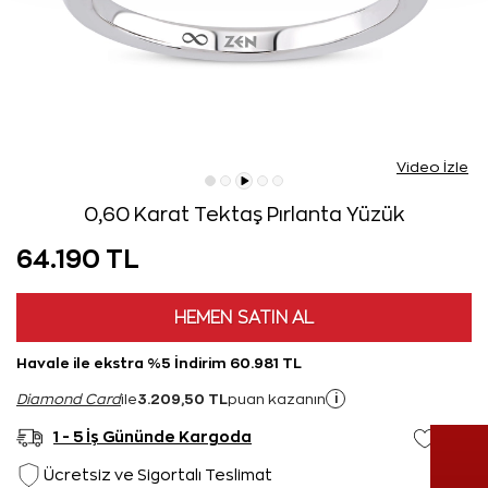
Video İzle
0,60 Karat Tektaş Pırlanta Yüzük
64.190 TL
HEMEN SATIN AL
Havale ile ekstra %5 İndirim 60.981 TL
3.209,50 TL
i
Diamond Card
ile
puan kazanın
1 - 5 İş Gününde Kargoda
Ücretsiz ve Sigortalı Teslimat