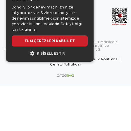
Daha iyi bir deneyim için izninize
ihtiyacımız var. Sizlere daha iyi bir
deneyim sunabilmek için sitemizde
çerezler kullanılmaktadır.
Detaylı bilgi
için tıklayınız.
TÜM ÇEREZLERI KABUL ET
Copyright © 2026, Zen Diamond tescilli markadır.
Zen Diamond Birleşmiş Markalar Derneği ve
Turquality Destek Programı üyesidir. US
KIŞISELLEŞTIR
Kullanım Şartları
Gizlilik İlkeleri
Güvenlik Politikası
Çerez Politikası