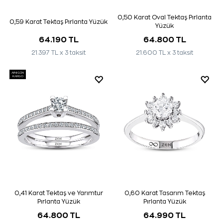
0,50 Karat Oval Tektaş Pırlanta
0,59 Karat Tektaş Pırlanta Yüzük
Yüzük
64.190 TL
64.800 TL
21.397 TL x 3 taksit
21.600 TL x 3 taksit
AYNI GÜN
KARGO
0,41 Karat Tektaş ve Yarımtur
0,60 Karat Tasarım Tektaş
Pırlanta Yüzük
Pırlanta Yüzük
64.800 TL
64.990 TL