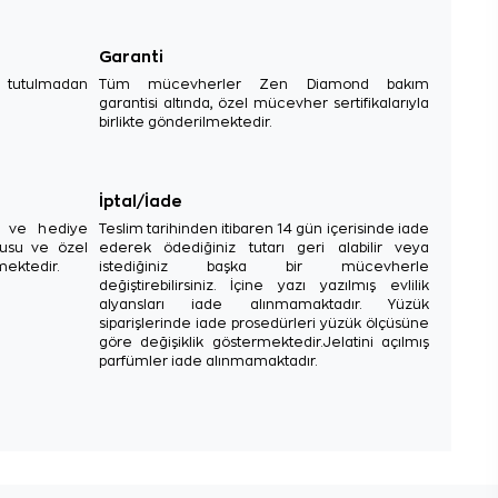
Garanti
e tutulmadan
Tüm mücevherler Zen Diamond bakım
garantisi altında, özel mücevher sertifikalarıyla
birlikte gönderilmektedir.
İptal/İade
sı ve hediye
Teslim tarihinden itibaren 14 gün içerisinde iade
tusu ve özel
ederek ödediğiniz tutarı geri alabilir veya
mektedir.
istediğiniz başka bir mücevherle
değiştirebilirsiniz. İçine yazı yazılmış evlilik
alyansları iade alınmamaktadır. Yüzük
siparişlerinde iade prosedürleri yüzük ölçüsüne
göre değişiklik göstermektedir.Jelatini açılmış
parfümler iade alınmamaktadır.