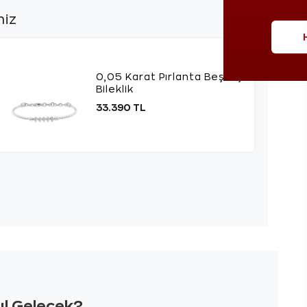
niz
0,05 Karat Pırlanta Beştaş
Bileklik
33.390 TL
sıl Gelecek?