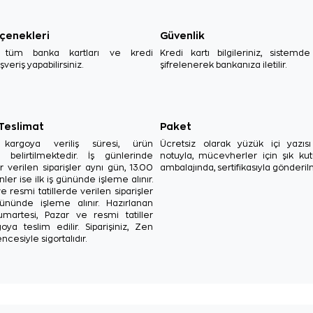
çenekleri
Güvenlik
, tüm banka kartları ve kredi
Kredi kartı bilgileriniz, sistemd
ışveriş yapabilirsiniz.
şifrelenerek bankanıza iletilir.
 Teslimat
Paket
in kargoya veriliş süresi, ürün
Ücretsiz olarak yüzük içi yazı
a belirtilmektedir. İş günlerinde
notuyla, mücevherler için şık ku
r verilen siparişler aynı gün, 13.00
ambalajında, sertifikasıyla gönderil
ler ise ilk iş gününde işleme alınır.
e resmi tatillerde verilen siparişler
ününde işleme alınır. Hazırlanan
Cumartesi, Pazar ve resmi tatiller
oya teslim edilir. Siparişiniz, Zen
ncesiyle sigortalıdır.