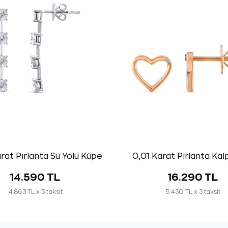
rat Pırlanta Su Yolu Küpe
0,01 Karat Pırlanta Ka
14.590 TL
16.290 TL
4.863 TL x 3 taksit
5.430 TL x 3 taksit