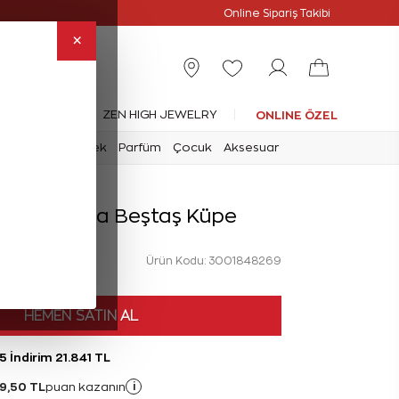
slimat
Online Özel
Online Sipariş Takibi
×
leksiyonlar
ZEN HIGH JEWELRY
ONLINE ÖZEL
mark
Saat
Erkek
Parfüm
Çocuk
Aksesuar
rat Pırlanta Beştaş Küpe
Ürün Kodu: 3001848269
HEMEN SATIN AL
5 İndirim 21.841 TL
49,50 TL
i
puan kazanın