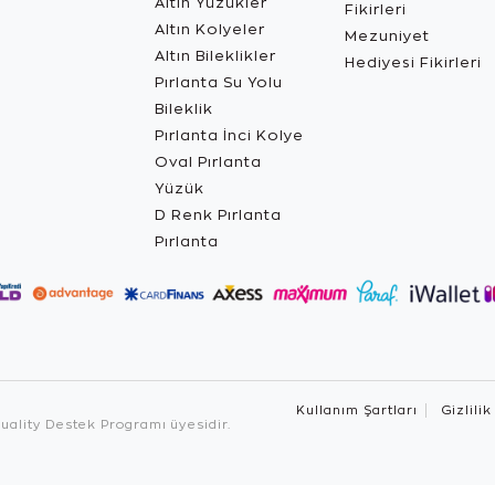
Altın Yüzükler
Fikirleri
Altın Kolyeler
Mezuniyet
Altın Bileklikler
Hediyesi Fikirleri
Pırlanta Su Yolu
Bileklik
Pırlanta İnci Kolye
Oval Pırlanta
Yüzük
D Renk Pırlanta
Pırlanta
Kullanım Şartları
Gizlilik
ality Destek Programı üyesidir.