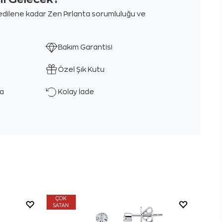
m edilene kadar Zen Pırlanta sorumluluğu ve
Bakım Garantisi
Özel Şık Kutu
ka
Kolay İade
ÇOK
SATAN