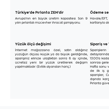
Türkiye'de Pırlanta ZEN'dir
Ödeme se
Avrupa'nın en büyük üretim kapasitesi. Son 9
Havale/EFT
yılın pırlantalı mücevher ihracat şampiyonu.
kartlarıyla al
Yüzük ölçü değişimi
Sipariş ve
İnternet mağazasına özel, satın aldığınız
Siparişler
yüzüğün ölçüsü küçük ya da büyük geldiğinde,
detaylarınd
siparişiniz elinize ulaştıktan sonra 6 ay içinde,
13.00'a kada
ücretsiz yeni bir yüzük üretilerek değişim
sonrası gelen
yapılmaktadır. (Evlilik alyansları hariç.)
Hafta sonu v
de ilk iş g
siparişler, 
dışında karg
Pırlanta güve