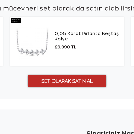
 mücevheri set olarak da
satın alabilirsi
AYNI GÜN
KARGO
0,05 Karat Pırlanta Beştaş
Kolye
29.990 TL
Siparişiniz Na