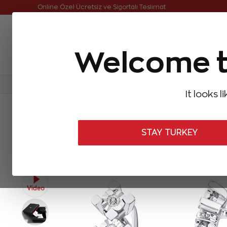
Online Özel 14 Gün Kayıpsız İade
Online Özel Ücretsiz ve Sigortalı Teslimat
Welcome t
FIRSATLAR
Aynı Gün Kargo
Çok Satanlar
Baget Pırlantalar
Pırlanta Yüzükler
Pırlanta K
It looks l
ANASAYFA
Pırlanta Küpeler
Tasarım Pırlanta Küpeler
0,10 Ka
STAY TURKEY