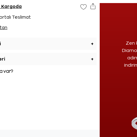
e Kargoda
ortalı Teslimat
tan
Zen 
i
+
Diamon
adım
eri
+
indir
 var?