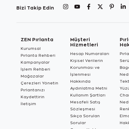
Bizi Takip Edin
ZEN Pırlanta
Müşteri
Pır
Hizmetleri
Ha
Kurumsal
Hesap Numaraları
Pırl
Pırlanta Rehberi
Kişisel Verilerin
Ser
Kampanyalar
Korunması ve
Bage
İşlem Rehberi
İşlenmesi
Ned
Mağazalar
Hakkında
Tekt
Çerezleri Yönetin
Aydınlatma Metni
Yüz
Pırlantanızı
Kullanım Şartları
Char
Kaydettirin
Mesafeli Satış
Ned
İletişim
Sözleşmesi
Renk
Sıkça Sorulan
Elma
Sorular
Hak