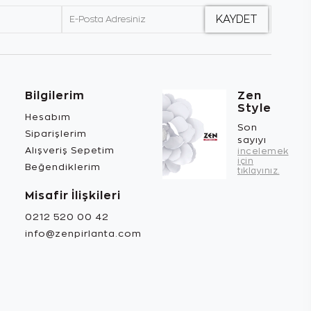
Bilgilerim
Zen
Style
Hesabım
Son
Siparişlerim
sayıyı
Alışveriş Sepetim
incelemek
için
Beğendiklerim
tıklayınız.
Misafir İlişkileri
0212 520 00 42
info@zenpirlanta.com