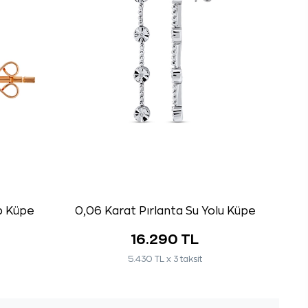
lp Küpe
0,06 Karat Pırlanta Su Yolu Küpe
16.290 TL
5.430 TL x 3 taksit