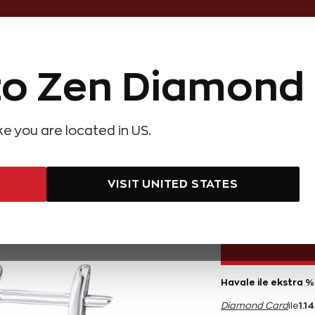
Online Özel Ücretsiz ve Sigortalı Te
o Zen Diamond
Hediye Önerileri
Evlilik Teklifi
Setler
Özel Ko
olyeler
Pırlanta Küpeler
Pırlanta Bileklikler
Zen Alyans
Forever
ike you are located in US.
rat Pırlanta Beştaş Küpe
ÇOK
0,10 Ka
SATAN
VISIT UNITED STATES
22.990 TL
Havale ile ekstra %
1.1
Diamond Card
ile