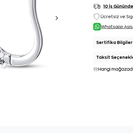
10 İş Gününd
Ücretsiz ve Sig
Whatsapp Asis
Sertifika Bilgiler
Taksit Seçenekl
Hangi mağazada