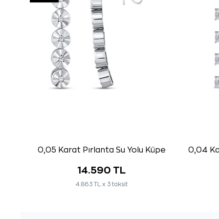
0,05 Karat Pırlanta Su Yolu Küpe
0,04 Ka
14.590 TL
4.863 TL x 3 taksit