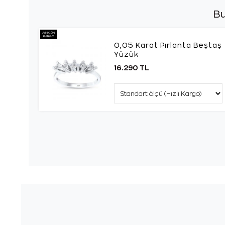
Bu
AYNI GÜN
KARGO
0,05 Karat Pırlanta Beştaş
Yüzük
16.290 TL