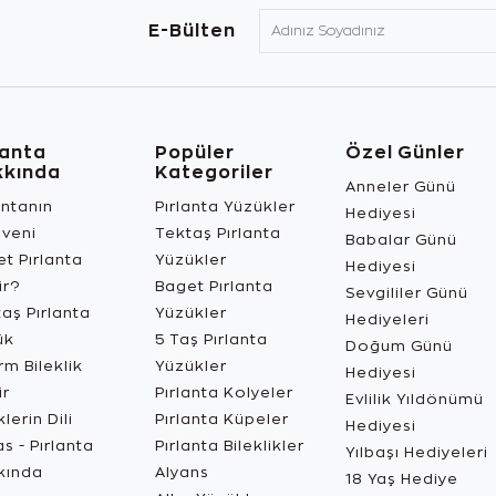
E-Bülten
lanta
Popüler
Özel Günler
kkında
Kategoriler
Anneler Günü
antanın
Pırlanta Yüzükler
Hediyesi
üveni
Tektaş Pırlanta
Babalar Günü
t Pırlanta
Yüzükler
Hediyesi
ir?
Baget Pırlanta
Sevgililer Günü
aş Pırlanta
Yüzükler
Hediyeleri
ük
5 Taş Pırlanta
Doğum Günü
m Bileklik
Yüzükler
Hediyesi
ir
Pırlanta Kolyeler
Evlilik Yıldönümü
lerin Dili
Pırlanta Küpeler
Hediyesi
s - Pırlanta
Pırlanta Bileklikler
Yılbaşı Hediyeleri
kında
Alyans
18 Yaş Hediye