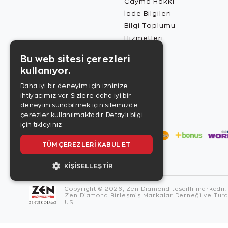
Cayma Hakkı
İade Bilgileri
Bilgi Toplumu
Hizmetleri
Bu web sitesi çerezleri
kullanıyor.
Daha iyi bir deneyim için izninize
ihtiyacımız var. Sizlere daha iyi bir
deneyim sunabilmek için sitemizde
çerezler kullanılmaktadır.
Detaylı bilgi
için tıklayınız.
TÜM ÇEREZLERI KABUL ET
KIŞISELLEŞTIR
Copyright © 2026, Zen Diamond tescilli markadır.
Zen Diamond Birleşmiş Markalar Derneği ve Turqu
US