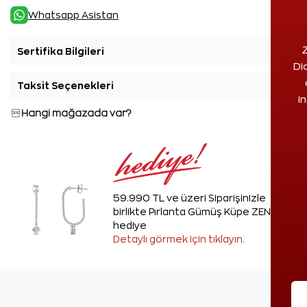
Whatsapp Asistan
Z
Sertifika Bilgileri
+
Di
Taksit Seçenekleri
+
i
Hangi mağazada var?
59.990 TL ve üzeri Siparişinizle
birlikte Pırlanta Gümüş Küpe ZEN'den
hediye
Detaylı görmek için tıklayın.