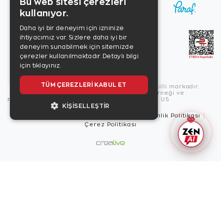
Bu web sitesi çerezleri
kullanıyor.
Daha iyi bir deneyim için izninize
ihtiyacımız var. Sizlere daha iyi bir
deneyim sunabilmek için sitemizde
çerezler kullanılmaktadır.
Detaylı bilgi
için tıklayınız.
TÜM ÇEREZLERI KABUL ET
Copyright © 2026, Zen Diamond tescilli markadır.
Zen Diamond Birleşmiş Markalar Derneği ve
Turquality Destek Programı üyesidir. US
KIŞISELLEŞTIR
Kullanım Şartları
Gizlilik İlkeleri
Güvenlik Politikası
Çerez Politikası