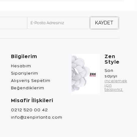
Bilgilerim
Zen
Style
Hesabım
Son
Siparişlerim
sayıyı
Alışveriş Sepetim
incelemek
için
Beğendiklerim
tıklayınız.
Misafir İlişkileri
0212 520 00 42
info@zenpirlanta.com