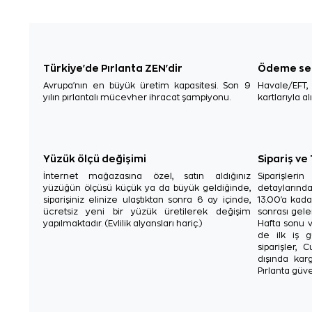
Türkiye'de Pırlanta ZEN'dir
Ödeme se
Avrupa'nın en büyük üretim kapasitesi. Son 9
Havale/EFT
yılın pırlantalı mücevher ihracat şampiyonu.
kartlarıyla al
Yüzük ölçü değişimi
Sipariş ve
İnternet mağazasına özel, satın aldığınız
Siparişler
yüzüğün ölçüsü küçük ya da büyük geldiğinde,
detaylarınd
siparişiniz elinize ulaştıktan sonra 6 ay içinde,
13.00'a kada
ücretsiz yeni bir yüzük üretilerek değişim
sonrası gelen
yapılmaktadır. (Evlilik alyansları hariç.)
Hafta sonu v
de ilk iş g
siparişler, 
dışında karg
Pırlanta güve