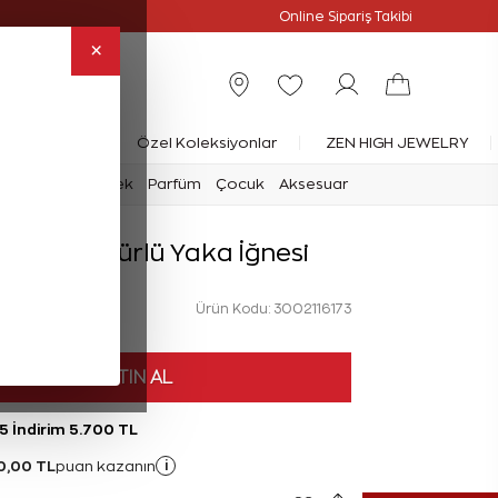
slimat
Online Özel
Online Sipariş Takibi
×
rlanta Yüzük
Özel Koleksiyonlar
ZEN HIGH JEWELRY
mark
Saat
Erkek
Parfüm
Çocuk
Aksesuar
 Kartal Figürlü Yaka İğnesi
Ürün Kodu: 3002116173
HEMEN SATIN AL
5 İndirim 5.700 TL
0,00 TL
i
puan kazanın