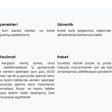
çenekleri
Güvenlik
, tüm banka kartları ve kredi
Kredi kartı bilgileriniz, sistemd
ışveriş yapabilirsiniz.
şifrelenerek bankanıza iletilir.
 Teslimat
Paket
in kargoya veriliş süresi, ürün
Ücretsiz olarak yüzük içi yazı
a belirtilmektedir. İş günlerinde
notuyla, mücevherler için şık ku
r verilen siparişler aynı gün, 13.00
ambalajında, sertifikasıyla gönderil
ler ise ilk iş gününde işleme alınır.
e resmi tatillerde verilen siparişler
ününde işleme alınır. Hazırlanan
Cumartesi, Pazar ve resmi tatiller
oya teslim edilir. Siparişiniz, Zen
ncesiyle sigortalıdır.