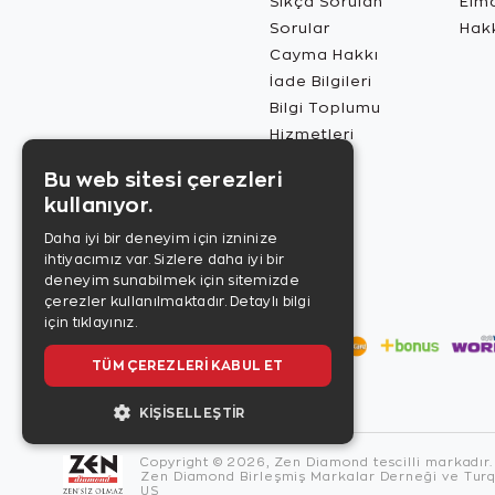
Sıkça Sorulan
Elma
Sorular
Hak
Cayma Hakkı
İade Bilgileri
Bilgi Toplumu
Hizmetleri
Bu web sitesi çerezleri
kullanıyor.
Daha iyi bir deneyim için izninize
ihtiyacımız var. Sizlere daha iyi bir
deneyim sunabilmek için sitemizde
çerezler kullanılmaktadır.
Detaylı bilgi
için tıklayınız.
TÜM ÇEREZLERI KABUL ET
KIŞISELLEŞTIR
Copyright © 2026, Zen Diamond tescilli markadır.
Zen Diamond Birleşmiş Markalar Derneği ve Turqu
US