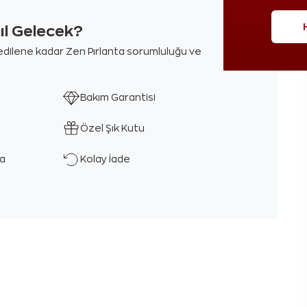
sıl Gelecek?
m edilene kadar Zen Pırlanta sorumluluğu ve
Bakım Garantisi
Özel Şık Kutu
ka
Kolay İade