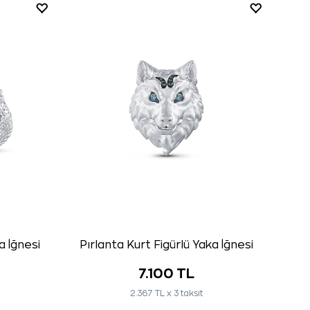
a İğnesi
Pırlanta Kurt Figürlü Yaka İğnesi
7.100 TL
2.367 TL x 3 taksit