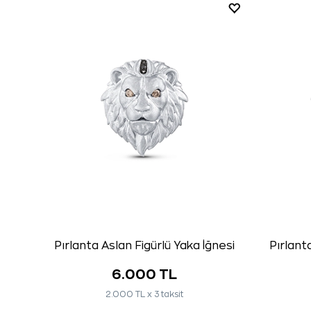
Pırlanta Aslan Figürlü Yaka İğnesi
Pırlant
6.000 TL
2.000 TL x 3 taksit