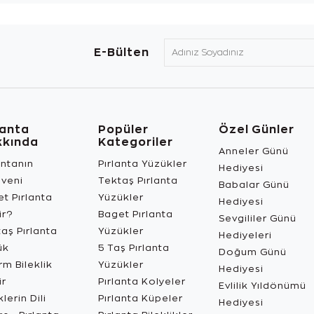
E-Bülten
lanta
Popüler
Özel Günler
kkında
Kategoriler
Anneler Günü
antanın
Pırlanta Yüzükler
Hediyesi
üveni
Tektaş Pırlanta
Babalar Günü
t Pırlanta
Yüzükler
Hediyesi
ir?
Baget Pırlanta
Sevgililer Günü
aş Pırlanta
Yüzükler
Hediyeleri
ük
5 Taş Pırlanta
Doğum Günü
m Bileklik
Yüzükler
Hediyesi
ir
Pırlanta Kolyeler
Evlilik Yıldönümü
lerin Dili
Pırlanta Küpeler
Hediyesi