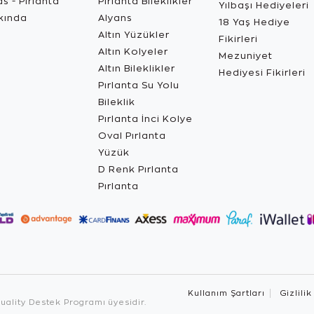
s - Pırlanta
Pırlanta Bileklikler
Yılbaşı Hediyeleri
kında
Alyans
18 Yaş Hediye
Altın Yüzükler
Fikirleri
Altın Kolyeler
Mezuniyet
Altın Bileklikler
Hediyesi Fikirleri
Pırlanta Su Yolu
Bileklik
Pırlanta İnci Kolye
Oval Pırlanta
Yüzük
D Renk Pırlanta
Pırlanta
Kullanım Şartları
Gizlilik
ality Destek Programı üyesidir.