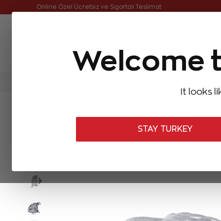
Online Özel 14 Gün Kayıpsız İade
Online Özel Ücretsiz ve Sigortalı Teslimat
Welcome t
FIRSATLAR
Aynı Gün Kargo
Çok Satanlar
Baget Pırlantalar
Pırlanta Yüzükler
Pırlanta K
It looks l
ANASAYFA
Zen Erkek Koleksiyonu
Yaka İğneleri
Pırlanta Kart
STAY TURKEY