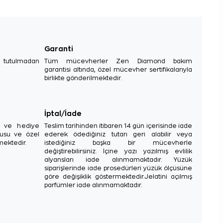
Garanti
e tutulmadan
Tüm mücevherler Zen Diamond bakım
garantisi altında, özel mücevher sertifikalarıyla
birlikte gönderilmektedir.
İptal/İade
sı ve hediye
Teslim tarihinden itibaren 14 gün içerisinde iade
tusu ve özel
ederek ödediğiniz tutarı geri alabilir veya
mektedir.
istediğiniz başka bir mücevherle
değiştirebilirsiniz. İçine yazı yazılmış evlilik
alyansları iade alınmamaktadır. Yüzük
siparişlerinde iade prosedürleri yüzük ölçüsüne
göre değişiklik göstermektedir.Jelatini açılmış
parfümler iade alınmamaktadır.