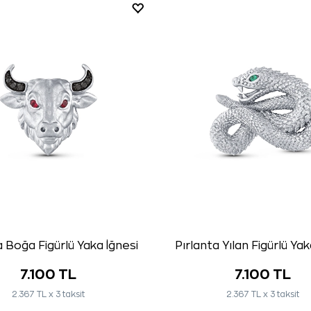
a Boğa Figürlü Yaka İğnesi
Pırlanta Yılan Figürlü Yak
7.100 TL
7.100 TL
2.367 TL x 3 taksit
2.367 TL x 3 taksit