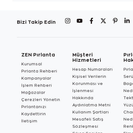
Bizi Takip Edin
ZEN Pırlanta
Müşteri
Pır
Hizmetleri
Ha
Kurumsal
Hesap Numaraları
Pırl
Pırlanta Rehberi
Kişisel Verilerin
Ser
Kampanyalar
Korunması ve
Bage
İşlem Rehberi
İşlenmesi
Ned
Mağazalar
Hakkında
Tekt
Çerezleri Yönetin
Aydınlatma Metni
Yüz
Pırlantanızı
Kullanım Şartları
Char
Kaydettirin
Mesafeli Satış
Ned
İletişim
Sözleşmesi
Renk