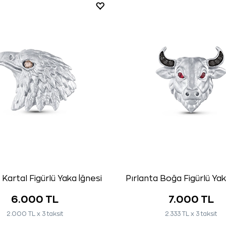
 Kartal Figürlü Yaka İğnesi
Pırlanta Boğa Figürlü Yak
6.000 TL
7.000 TL
2.000 TL x 3 taksit
2.333 TL x 3 taksit