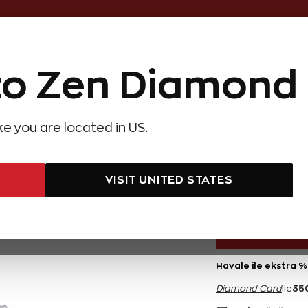
Online Özel 14 Gün Kayıpsız İade
o Zen Diamond
Hediye Önerileri
Evlilik Teklifi
Setler
Özel Ko
olyeler
Pırlanta Küpeler
Pırlanta Bileklikler
Zen Alyans
Forever
ike you are located in US.
n Figürlü Yaka İğnesi
Pırlanta
VISIT UNITED STATES
7.000 TL
Havale ile ekstra %
35
Diamond Card
ile