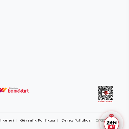
 İlkeleri
Güvenlik Politikası
Çerez Politikası