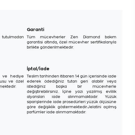
Garanti
e tutulmadan
Tüm mücevherler Zen Diamond bakım
garantisi altında, özel mücevher sertifikalarıyla
birlikte gönderilmektedir.
İptal/İade
sı ve hediye
Teslim tarihinden itibaren 14 gün içerisinde iade
tusu ve özel
ederek ödediğiniz tutarı geri alabilir veya
mektedir.
istediğiniz başka bir mücevherle
değiştirebilirsiniz. İçine yazı yazılmış evlilik
alyansları iade alınmamaktadır. Yüzük
siparişlerinde iade prosedürleri yüzük ölçüsüne
göre değişiklik göstermektedir.Jelatini açılmış
parfümler iade alınmamaktadır.