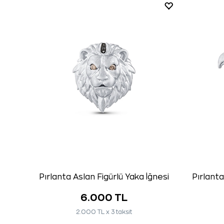
Pırlanta Aslan Figürlü Yaka İğnesi
Pırlanta
6.000 TL
2.000 TL x 3 taksit