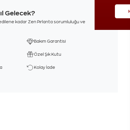
sıl Gelecek?
m edilene kadar Zen Pırlanta sorumluluğu ve
Bakım Garantisi
Özel Şık Kutu
ka
Kolay İade