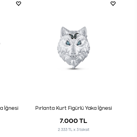
a İğnesi
Pırlanta Kurt Figürlü Yaka İğnesi
7.000 TL
2.333 TL x 3 taksit