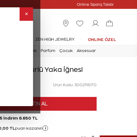
Online Özel
Online Sipariş Takibi
×
leksiyonlar
ZEN HIGH JEWELRY
ONLINE ÖZEL
mark
Saat
Erkek
Parfüm
Çocuk
Aksesuar
 Yılan Figürlü Yaka İğnesi
Ürün Kodu: 3002116170
HEMEN SATIN AL
5 İndirim 6.650 TL
0,00 TL
i
puan kazanın