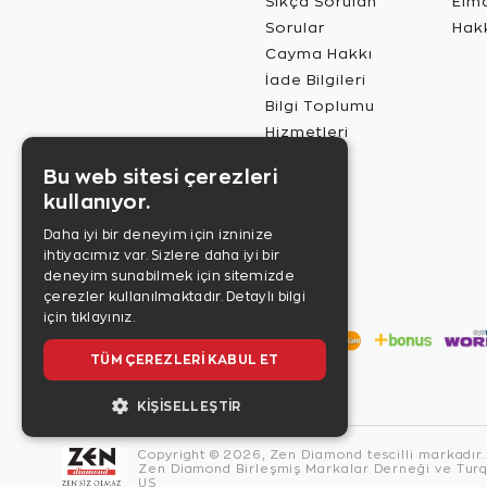
Sıkça Sorulan
Elma
Sorular
Hak
Cayma Hakkı
İade Bilgileri
Bilgi Toplumu
Hizmetleri
Bu web sitesi çerezleri
kullanıyor.
Daha iyi bir deneyim için izninize
ihtiyacımız var. Sizlere daha iyi bir
deneyim sunabilmek için sitemizde
çerezler kullanılmaktadır.
Detaylı bilgi
için tıklayınız.
TÜM ÇEREZLERI KABUL ET
KIŞISELLEŞTIR
Copyright © 2026, Zen Diamond tescilli markadır.
Zen Diamond Birleşmiş Markalar Derneği ve Turqu
US