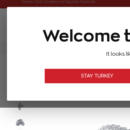
Online Özel Ücretsiz ve Sigortalı Teslimat
Welcome t
FIRSATLAR
Aynı Gün Kargo
Çok Satanlar
Baget Pırlantalar
Pırlanta Yüzükler
Pırlanta K
It looks l
ANASAYFA
Zen Erkek Koleksiyonu
Yaka İğneleri
Pırlanta Yıla
STAY TURKEY