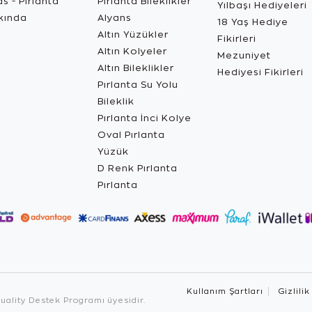
s - Pırlanta
Pırlanta Bileklikler
Yılbaşı Hediyeleri
kında
Alyans
18 Yaş Hediye
Altın Yüzükler
Fikirleri
Altın Kolyeler
Mezuniyet
Altın Bileklikler
Hediyesi Fikirleri
Pırlanta Su Yolu
Bileklik
Pırlanta İnci Kolye
Oval Pırlanta
Yüzük
D Renk Pırlanta
Pırlanta
Kullanım Şartları
Gizlilik
ality Destek Programı üyesidir.