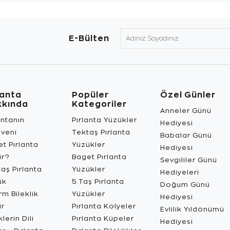
E-Bülten
lanta
Popüler
Özel Günler
kkında
Kategoriler
Anneler Günü
antanın
Pırlanta Yüzükler
Hediyesi
üveni
Tektaş Pırlanta
Babalar Günü
t Pırlanta
Yüzükler
Hediyesi
ir?
Baget Pırlanta
Sevgililer Günü
aş Pırlanta
Yüzükler
Hediyeleri
ük
5 Taş Pırlanta
Doğum Günü
m Bileklik
Yüzükler
Hediyesi
ir
Pırlanta Kolyeler
Evlilik Yıldönümü
lerin Dili
Pırlanta Küpeler
Hediyesi