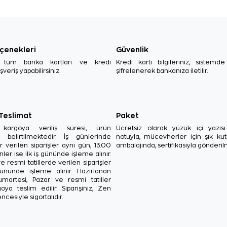
çenekleri
Güvenlik
, tüm banka kartları ve kredi
Kredi kartı bilgileriniz, sistemd
ışveriş yapabilirsiniz.
şifrelenerek bankanıza iletilir.
 Teslimat
Paket
in kargoya veriliş süresi, ürün
Ücretsiz olarak yüzük içi yazı
a belirtilmektedir. İş günlerinde
notuyla, mücevherler için şık ku
r verilen siparişler aynı gün, 13.00
ambalajında, sertifikasıyla gönderil
ler ise ilk iş gününde işleme alınır.
e resmi tatillerde verilen siparişler
ününde işleme alınır. Hazırlanan
Cumartesi, Pazar ve resmi tatiller
oya teslim edilir. Siparişiniz, Zen
ncesiyle sigortalıdır.