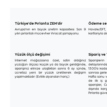
Türkiye'de Pırlanta ZEN'dir
Ödeme se
Avrupa'nın en büyük üretim kapasitesi. Son 9
Havale/EFT
yılın pırlantalı mücevher ihracat şampiyonu.
kartlarıyla al
Yüzük ölçü değişimi
Sipariş ve
İnternet mağazasına özel, satın aldığınız
Siparişler
yüzüğün ölçüsü küçük ya da büyük geldiğinde,
detaylarınd
siparişiniz elinize ulaştıktan sonra 6 ay içinde,
13.00'a kada
ücretsiz yeni bir yüzük üretilerek değişim
sonrası gelen
yapılmaktadır. (Evlilik alyansları hariç.)
Hafta sonu v
de ilk iş g
siparişler, 
dışında karg
Pırlanta güve