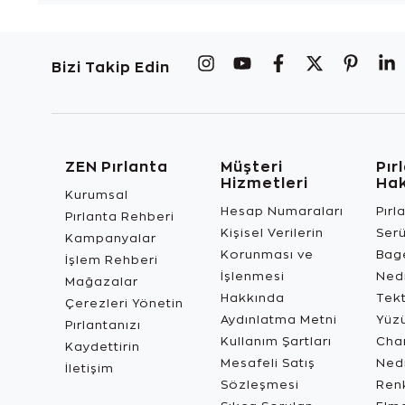
Bizi Takip Edin
ZEN Pırlanta
Müşteri
Pır
Hizmetleri
Ha
Kurumsal
Hesap Numaraları
Pırl
Pırlanta Rehberi
Kişisel Verilerin
Ser
Kampanyalar
Korunması ve
Bage
İşlem Rehberi
İşlenmesi
Ned
Mağazalar
Hakkında
Tekt
Çerezleri Yönetin
Aydınlatma Metni
Yüz
Pırlantanızı
Kullanım Şartları
Char
Kaydettirin
Mesafeli Satış
Ned
İletişim
Sözleşmesi
Renk