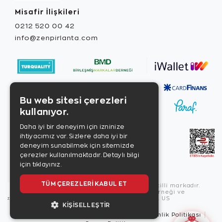
Misafir İlişkileri
0212 520 00 42
info@zenpirlanta.com
Bu web sitesi çerezleri
kullanıyor.
Daha iyi bir deneyim için izninize
ihtiyacımız var. Sizlere daha iyi bir
deneyim sunabilmek için sitemizde
çerezler kullanılmaktadır.
Detaylı bilgi
için tıklayınız.
TÜM ÇEREZLERI KABUL ET
Copyright © 2026, Zen Diamond tescilli markadır.
Zen Diamond Birleşmiş Markalar Derneği ve
Turquality Destek Programı üyesidir. US
KIŞISELLEŞTIR
Kullanım Şartları
Gizlilik İlkeleri
Güvenlik Politikası