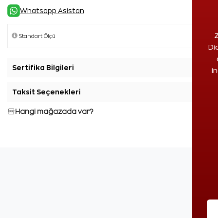
Whatsapp Asistan
Z
Di
Sertifika Bilgileri
+
i
Taksit Seçenekleri
+
Hangi mağazada var?