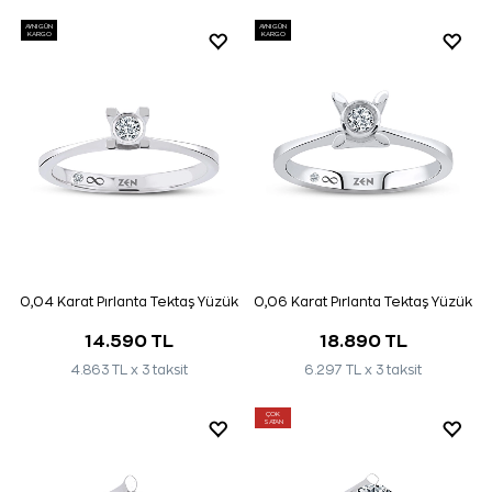
AYNI GÜN
AYNI GÜN
KARGO
KARGO
0,04 Karat Pırlanta Tektaş Yüzük
0,06 Karat Pırlanta Tektaş Yüzük
14.590 TL
18.890 TL
4.863 TL x 3 taksit
6.297 TL x 3 taksit
ÇOK
SATAN