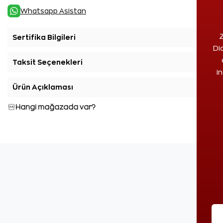
Whatsapp Asistan
Z
Sertifika Bilgileri
+
Di
Taksit Seçenekleri
+
i
Ürün Açıklaması
+
Hangi mağazada var?