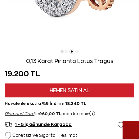
0,13 Karat Pırlanta Lotus Tragus
19.200 TL
HEMEN SATIN AL
Havale ile ekstra %5 İndirim 18.240 TL
960,00 TL
i
Diamond Card
ile
puan kazanın
1 - 5 İş Gününde Kargoda
Ücretsiz ve Sigortalı Teslimat