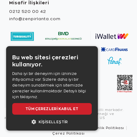
Misafir İlişkileri
0212 520 00 42
info@zenpirlanta.com
Bu web sitesi çerezleri
kullanıyor.
Daha iyi bir deneyim için izninize
ihtiyacımız var. Sizlere daha iyi bir
deneyim sunabilmek için sitemizde
çerezler kullanılmaktadır.
Detaylı bilgi
için tıklayınız.
TÜM ÇEREZLERI KABUL ET
Copyright © 2026, Zen Diamond tescilli markadır.
Zen Diamond Birleşmiş Markalar Derneği ve
Turquality Destek Programı üyesidir. US
KIŞISELLEŞTIR
Kullanım Şartları
Gizlilik İlkeleri
Güvenlik Politikası
Çerez Politikası