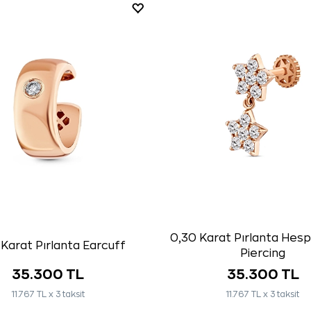
0,30 Karat Pırlanta Hesp
Karat Pırlanta Earcuff
Piercing
35.300 TL
35.300 TL
11.767 TL x 3 taksit
11.767 TL x 3 taksit