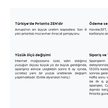
Türkiye'de Pırlanta ZEN'dir
Ödeme se
Avrupa'nın en büyük üretim kapasitesi. Son 9
Havale/EFT
yılın pırlantalı mücevher ihracat şampiyonu.
kartlarıyla al
Yüzük ölçü değişimi
Sipariş ve
İnternet mağazasına özel, satın aldığınız
Siparişler
yüzüğün ölçüsü küçük ya da büyük geldiğinde,
detaylarınd
siparişiniz elinize ulaştıktan sonra 6 ay içinde,
13.00'a kada
ücretsiz yeni bir yüzük üretilerek değişim
sonrası gelen
yapılmaktadır. (Evlilik alyansları hariç.)
Hafta sonu v
de ilk iş g
siparişler, 
dışında karg
Pırlanta güve