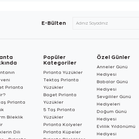
E-Bülten
lanta
Popüler
Özel Günler
kkında
Kategoriler
Anneler Günü
antanın
Pırlanta Yüzükler
Hediyesi
üveni
Tektaş Pırlanta
Babalar Günü
t Pırlanta
Yüzükler
Hediyesi
ir?
Baget Pırlanta
Sevgililer Günü
aş Pırlanta
Yüzükler
Hediyeleri
ük
5 Taş Pırlanta
Doğum Günü
m Bileklik
Yüzükler
Hediyesi
ir
Pırlanta Kolyeler
Evlilik Yıldönümü
lerin Dili
Pırlanta Küpeler
Hediyesi