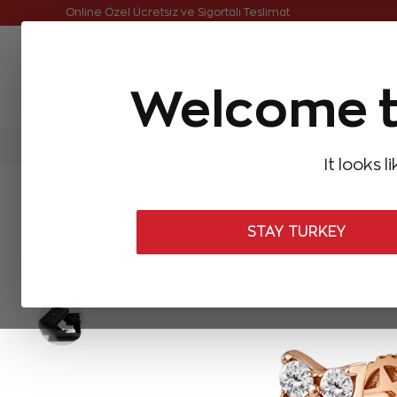
Online Özel Ücretsiz ve Sigortalı Teslimat
Welcome t
FIRSATLAR
Aynı Gün Kargo
Çok Satanlar
Baget Pırlantalar
Pırlanta Yüzükler
Pırlanta K
It looks l
ANASAYFA
Pırlanta Küpeler
Pırlanta Piercing
0,15 Karat Pırlan
STAY TURKEY