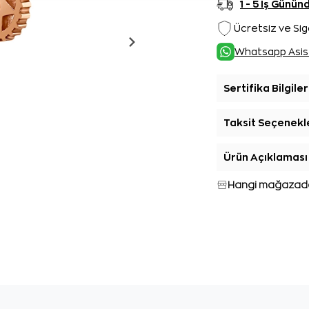
1 - 5 İş Günü
Ücretsiz ve Sig
Whatsapp Asis
Sertifika Bilgiler
Taksit Seçenekl
Ürün Açıklaması
Hangi mağazada