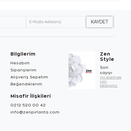
Bilgilerim
Zen
Style
Hesabım
Son
Siparişlerim
sayıyı
Alışveriş Sepetim
incelemek
için
Beğendiklerim
tıklayınız.
Misafir İlişkileri
0212 520 00 42
info@zenpirlanta.com