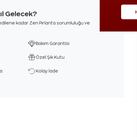
sıl Gelecek?
m edilene kadar Zen Pırlanta sorumluluğu ve
Bakım Garantisi
Özel Şık Kutu
ka
Kolay İade