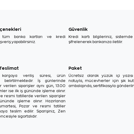
çenekleri
Güvenlik
, tüm banka kartları ve kredi
Kredi kartı bilgileriniz, sistemd
ışveriş yapabilirsiniz.
şifrelenerek bankanıza iletilir.
 Teslimat
Paket
in kargoya veriliş süresi, ürün
Ücretsiz olarak yüzük içi yazı
a belirtilmektedir. İş günlerinde
notuyla, mücevherler için şık ku
r verilen siparişler aynı gün, 13.00
ambalajında, sertifikasıyla gönderil
ler ise ilk iş gününde işleme alınır.
e resmi tatillerde verilen siparişler
ününde işleme alınır. Hazırlanan
Cumartesi, Pazar ve resmi tatiller
oya teslim edilir. Siparişiniz, Zen
ncesiyle sigortalıdır.