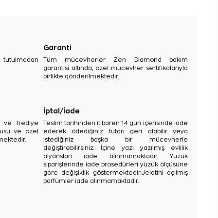
Garanti
e tutulmadan
Tüm mücevherler Zen Diamond bakım
garantisi altında, özel mücevher sertifikalarıyla
birlikte gönderilmektedir.
İptal/İade
sı ve hediye
Teslim tarihinden itibaren 14 gün içerisinde iade
tusu ve özel
ederek ödediğiniz tutarı geri alabilir veya
mektedir.
istediğiniz başka bir mücevherle
değiştirebilirsiniz. İçine yazı yazılmış evlilik
alyansları iade alınmamaktadır. Yüzük
siparişlerinde iade prosedürleri yüzük ölçüsüne
göre değişiklik göstermektedir.Jelatini açılmış
parfümler iade alınmamaktadır.