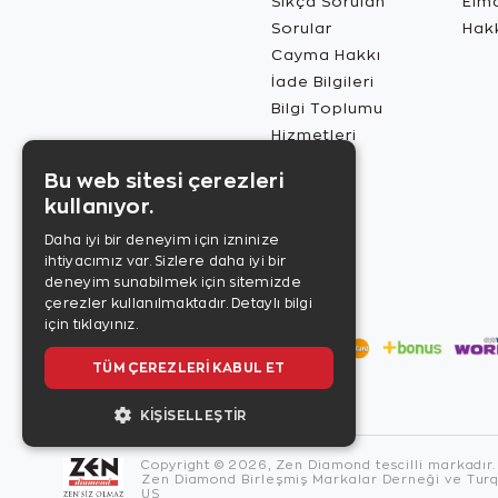
Sıkça Sorulan
Elma
Sorular
Hak
Cayma Hakkı
İade Bilgileri
Bilgi Toplumu
Hizmetleri
Bu web sitesi çerezleri
kullanıyor.
Daha iyi bir deneyim için izninize
ihtiyacımız var. Sizlere daha iyi bir
deneyim sunabilmek için sitemizde
çerezler kullanılmaktadır.
Detaylı bilgi
için tıklayınız.
TÜM ÇEREZLERI KABUL ET
KIŞISELLEŞTIR
Copyright © 2026, Zen Diamond tescilli markadır.
Zen Diamond Birleşmiş Markalar Derneği ve Turqu
US