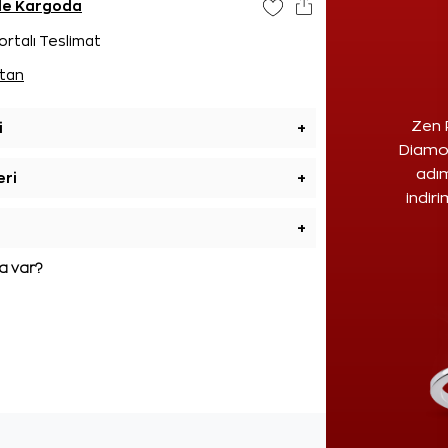
nde Kargoda
ortalı Teslimat
tan
Zen 
i
+
Diamon
adım
eri
+
indir
+
 var?