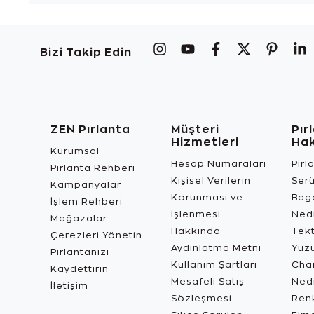
Bizi Takip Edin
ZEN Pırlanta
Müşteri
Pır
Hizmetleri
Ha
Kurumsal
Hesap Numaraları
Pırl
Pırlanta Rehberi
Kişisel Verilerin
Ser
Kampanyalar
Korunması ve
Bage
İşlem Rehberi
İşlenmesi
Ned
Mağazalar
Hakkında
Tekt
Çerezleri Yönetin
Aydınlatma Metni
Yüz
Pırlantanızı
Kullanım Şartları
Char
Kaydettirin
Mesafeli Satış
Ned
İletişim
Sözleşmesi
Renk