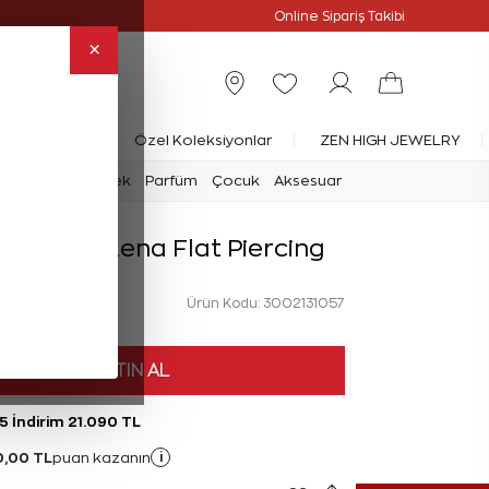
Online Özel
Online Sipariş Takibi
×
rlanta Yüzük
Özel Koleksiyonlar
ZEN HIGH JEWELRY
mark
Saat
Erkek
Parfüm
Çocuk
Aksesuar
 Pırlanta Lena Flat Piercing
Ürün Kodu: 3002131057
HEMEN SATIN AL
5 İndirim 21.090 TL
10,00 TL
i
puan kazanın