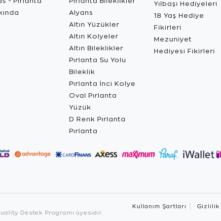
s - Pırlanta
Pırlanta Bileklikler
Yılbaşı Hediyeleri
kında
Alyans
18 Yaş Hediye
Altın Yüzükler
Fikirleri
Altın Kolyeler
Mezuniyet
Altın Bileklikler
Hediyesi Fikirleri
Pırlanta Su Yolu
Bileklik
Pırlanta İnci Kolye
Oval Pırlanta
Yüzük
D Renk Pırlanta
Pırlanta
Kullanım Şartları
Gizlilik
ality Destek Programı üyesidir.