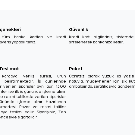
çenekleri
Güvenlik
, tüm banka kartları ve kredi
Kredi kartı bilgileriniz, sistemd
ışveriş yapabilirsiniz.
şifrelenerek bankanıza iletilir.
 Teslimat
Paket
in kargoya veriliş süresi, ürün
Ücretsiz olarak yüzük içi yazı
a belirtilmektedir. İş günlerinde
notuyla, mücevherler için şık ku
r verilen siparişler aynı gün, 13.00
ambalajında, sertifikasıyla gönderil
ler ise ilk iş gününde işleme alınır.
e resmi tatillerde verilen siparişler
ününde işleme alınır. Hazırlanan
Cumartesi, Pazar ve resmi tatiller
oya teslim edilir. Siparişiniz, Zen
ncesiyle sigortalıdır.