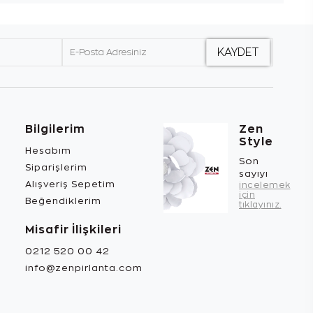
Bilgilerim
Zen
Style
Hesabım
Son
Siparişlerim
sayıyı
Alışveriş Sepetim
incelemek
için
Beğendiklerim
tıklayınız.
Misafir İlişkileri
0212 520 00 42
info@zenpirlanta.com