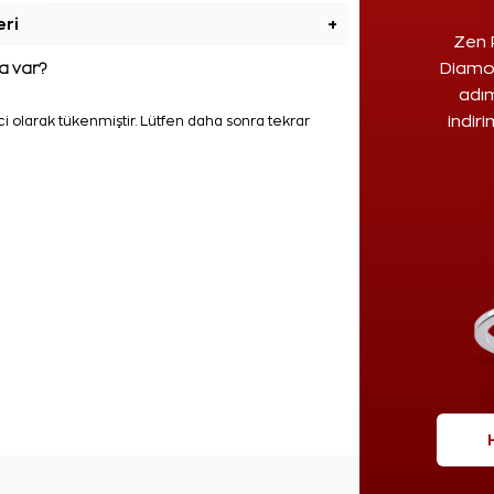
eri
+
Zen 
 var?
Diamon
adım
indir
i olarak tükenmiştir. Lütfen daha sonra tekrar