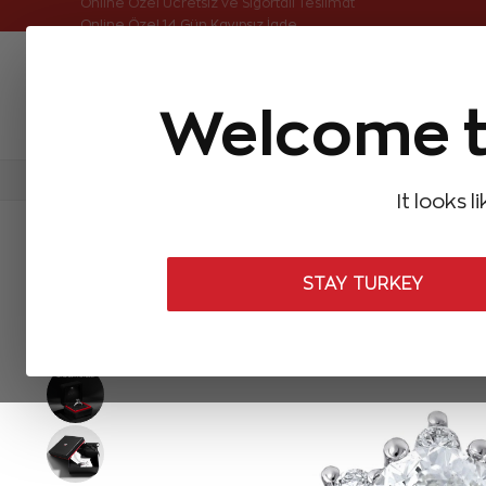
Online Özel Ücretsiz ve Sigortalı Teslimat
Online Özel 14 Gün Kayıpsız İade
Welcome t
FIRSATLAR
Aynı Gün Kargo
Çok Satanlar
Baget Pırlantalar
Pırlanta Yüzükler
Pırlanta K
It looks l
ANASAYFA
Pırlanta Yüzükler
Tektaş Pırlanta Yüzükler
1,30 Ka
STAY TURKEY