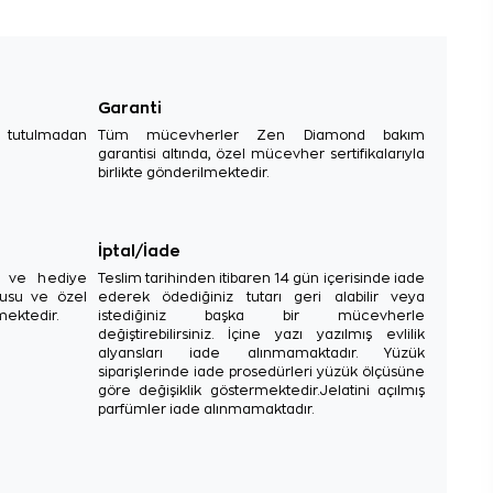
Garanti
e tutulmadan
Tüm mücevherler Zen Diamond bakım
garantisi altında, özel mücevher sertifikalarıyla
birlikte gönderilmektedir.
İptal/İade
sı ve hediye
Teslim tarihinden itibaren 14 gün içerisinde iade
tusu ve özel
ederek ödediğiniz tutarı geri alabilir veya
mektedir.
istediğiniz başka bir mücevherle
değiştirebilirsiniz. İçine yazı yazılmış evlilik
alyansları iade alınmamaktadır. Yüzük
siparişlerinde iade prosedürleri yüzük ölçüsüne
göre değişiklik göstermektedir.Jelatini açılmış
parfümler iade alınmamaktadır.