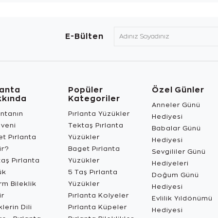
E-Bülten
lanta
Popüler
Özel Günler
kkında
Kategoriler
Anneler Günü
antanın
Pırlanta Yüzükler
Hediyesi
üveni
Tektaş Pırlanta
Babalar Günü
t Pırlanta
Yüzükler
Hediyesi
ir?
Baget Pırlanta
Sevgililer Günü
aş Pırlanta
Yüzükler
Hediyeleri
ük
5 Taş Pırlanta
Doğum Günü
m Bileklik
Yüzükler
Hediyesi
ir
Pırlanta Kolyeler
Evlilik Yıldönümü
lerin Dili
Pırlanta Küpeler
Hediyesi