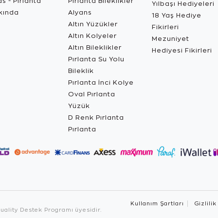
s - Pırlanta
Pırlanta Bileklikler
Yılbaşı Hediyeleri
kında
Alyans
18 Yaş Hediye
Altın Yüzükler
Fikirleri
Altın Kolyeler
Mezuniyet
Altın Bileklikler
Hediyesi Fikirleri
Pırlanta Su Yolu
Bileklik
Pırlanta İnci Kolye
Oval Pırlanta
Yüzük
D Renk Pırlanta
Pırlanta
Kullanım Şartları
Gizlilik
ality Destek Programı üyesidir.