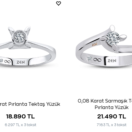
0,08 Karat Sarmaşık 
rat Pırlanta Tektaş Yüzük
Pırlanta Yüzük
18.890 TL
21.490 TL
6.297 TL x 3 taksit
7.163 TL x 3 taksit