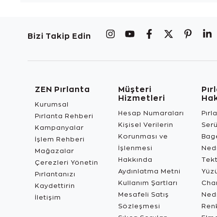
Bizi Takip Edin
ZEN Pırlanta
Müşteri
Pır
Hizmetleri
Ha
Kurumsal
Hesap Numaraları
Pırl
Pırlanta Rehberi
Kişisel Verilerin
Ser
Kampanyalar
Korunması ve
Bage
İşlem Rehberi
İşlenmesi
Ned
Mağazalar
Hakkında
Tekt
Çerezleri Yönetin
Aydınlatma Metni
Yüz
Pırlantanızı
Kullanım Şartları
Char
Kaydettirin
Mesafeli Satış
Ned
İletişim
Sözleşmesi
Renk