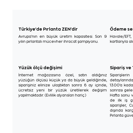
Türkiye'de Pırlanta ZEN'dir
Ödeme se
Avrupa'nın en büyük üretim kapasitesi. Son 9
Havale/EFT
yılın pırlantalı mücevher ihracat şampiyonu.
kartlarıyla al
Yüzük ölçü değişimi
Sipariş ve
İnternet mağazasına özel, satın aldığınız
Siparişler
yüzüğün ölçüsü küçük ya da büyük geldiğinde,
detaylarınd
siparişiniz elinize ulaştıktan sonra 6 ay içinde,
13.00'a kada
ücretsiz yeni bir yüzük üretilerek değişim
sonrası gelen
yapılmaktadır. (Evlilik alyansları hariç.)
Hafta sonu v
de ilk iş g
siparişler, 
dışında karg
Pırlanta güve