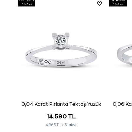
AYNI GÜN
AYNI GÜN
KARGO
KARGO
0,04 Karat Pırlanta Tektaş Yüzük
0,06 Ka
14.590 TL
4.863 TL x 3 taksit