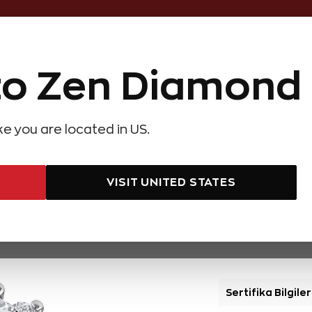
Online Özel 14 Gün Kayıpsız İade
o Zen Diamond
Hediye Önerileri
Evlilik Teklifi
Setler
Özel Ko
olyeler
Pırlanta Küpeler
Pırlanta Bileklikler
Zen Alyans
Forever
ike you are located in US.
rat HRD Sertifikalı Lotus Tektaş Pırlanta Yüzük
1,30 Karat 
VISIT UNITED STATES
Havale ile ekstra %
2.9
Diamond Card
ile
Sertifika Bilgiler