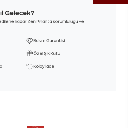
sıl Gelecek?
m edilene kadar Zen Pırlanta sorumluluğu ve
Bakım Garantisi
Özel Şık Kutu
ka
Kolay İade