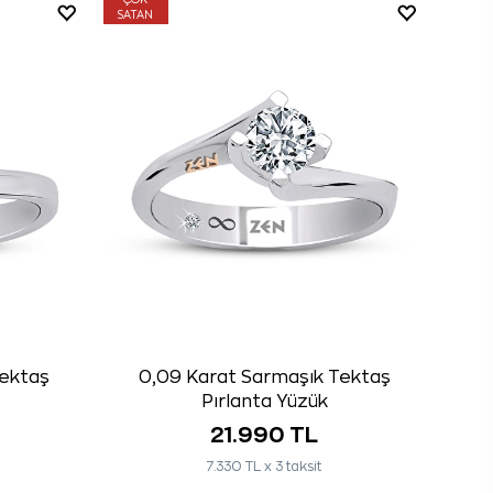
ÇOK
SATAN
Tektaş
0,09 Karat Sarmaşık Tektaş
Pırlanta Yüzük
21.990 TL
7.330 TL x 3 taksit