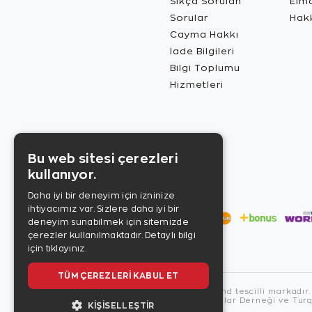
Sıkça Sorulan
Elma
Sorular
Hak
Cayma Hakkı
İade Bilgileri
Bilgi Toplumu
Hizmetleri
Bu web sitesi çerezleri
kullanıyor.
Daha iyi bir deneyim için izninize
ihtiyacımız var. Sizlere daha iyi bir
deneyim sunabilmek için sitemizde
çerezler kullanılmaktadır.
Detaylı bilgi
için tıklayınız.
TÜM ÇEREZLERI KABUL ET
Copyright © 2026, Zen Diamond tescilli markadır.
Zen Diamond Birleşmiş Markalar Derneği ve Turqu
KIŞISELLEŞTIR
US