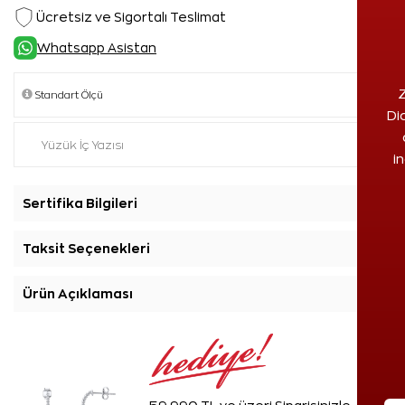
Ücretsiz ve Sigortalı Teslimat
Whatsapp Asistan
Z
Di
i
Sertifika Bilgileri
+
Taksit Seçenekleri
+
Ürün Açıklaması
+