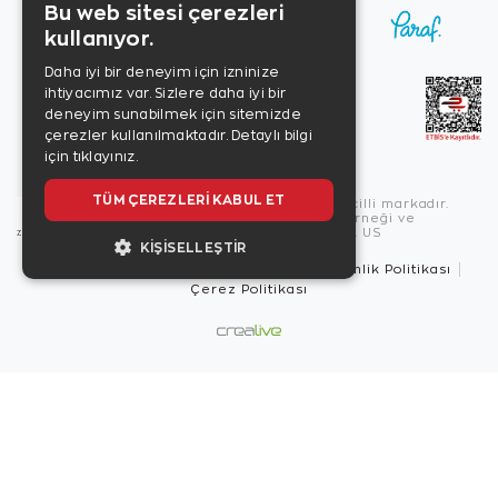
Bu web sitesi çerezleri
kullanıyor.
Daha iyi bir deneyim için izninize
ihtiyacımız var. Sizlere daha iyi bir
deneyim sunabilmek için sitemizde
çerezler kullanılmaktadır.
Detaylı bilgi
için tıklayınız.
TÜM ÇEREZLERI KABUL ET
Copyright © 2026, Zen Diamond tescilli markadır.
Zen Diamond Birleşmiş Markalar Derneği ve
Turquality Destek Programı üyesidir. US
KIŞISELLEŞTIR
Kullanım Şartları
Gizlilik İlkeleri
Güvenlik Politikası
Çerez Politikası