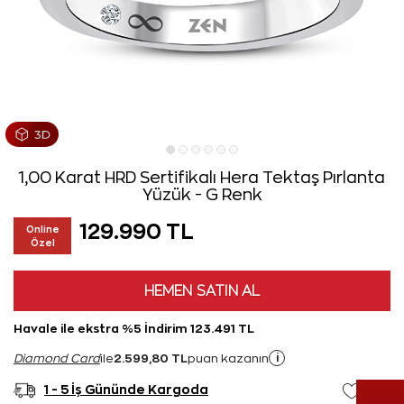
1,00 Karat HRD Sertifikalı Hera Tektaş Pırlanta
Yüzük - G Renk
129.990 TL
Online
Özel
HEMEN SATIN AL
Havale ile ekstra %5 İndirim 123.491 TL
2.599,80 TL
i
Diamond Card
ile
puan kazanın
1 - 5 İş Gününde Kargoda