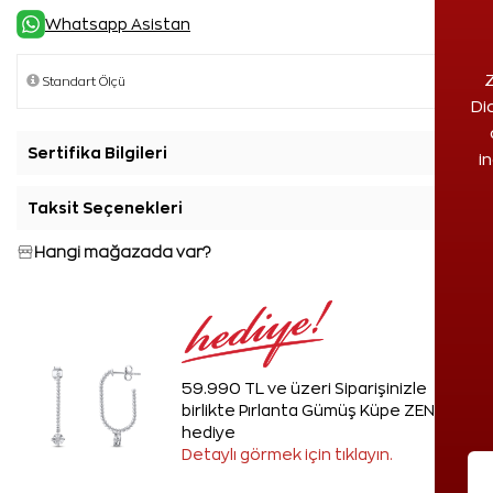
Whatsapp Asistan
Z
Di
Sertifika Bilgileri
+
i
Taksit Seçenekleri
+
Hangi mağazada var?
59.990 TL ve üzeri Siparişinizle
birlikte Pırlanta Gümüş Küpe ZEN'den
hediye
Detaylı görmek için tıklayın.