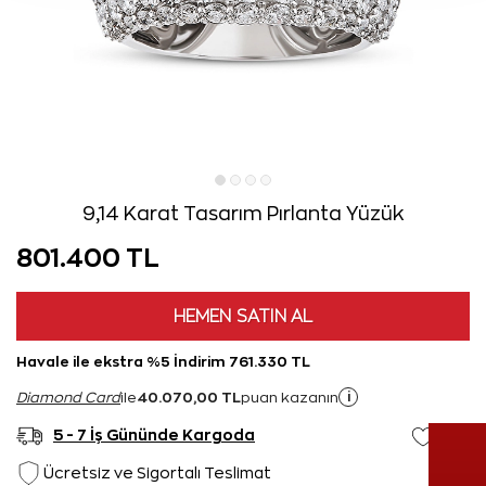
9,14 Karat Tasarım Pırlanta Yüzük
801.400 TL
HEMEN SATIN AL
Havale ile ekstra %5 İndirim 761.330 TL
40.070,00 TL
i
Diamond Card
ile
puan kazanın
5 - 7 İş Gününde Kargoda
Ücretsiz ve Sigortalı Teslimat