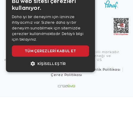
Bu web sitesi çerezleri
kullanıyor.
Daha iyi bir deneyim için izninize
ihtiyacımız var. Sizlere daha iyi bir
deneyim sunabilmek için sitemizde
çerezler kullanılmaktadır.
Detaylı bilgi
için tıklayınız.
TÜM ÇEREZLERI KABUL ET
Copyright © 2026, Zen Diamond tescilli markadır.
Zen Diamond Birleşmiş Markalar Derneği ve
Turquality Destek Programı üyesidir. US
KIŞISELLEŞTIR
Kullanım Şartları
Gizlilik İlkeleri
Güvenlik Politikası
Çerez Politikası