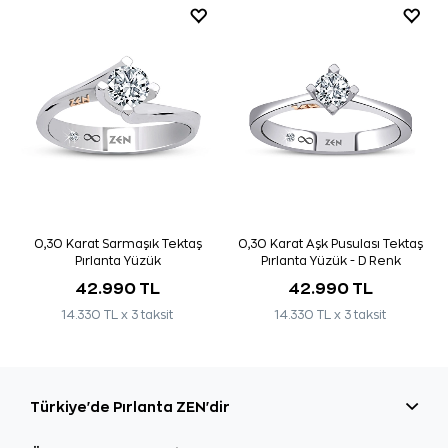
0,30 Karat Sarmaşık Tektaş
0,30 Karat Aşk Pusulası Tektaş
Pırlanta Yüzük
Pırlanta Yüzük - D Renk
42.990 TL
42.990 TL
14.330 TL x 3 taksit
14.330 TL x 3 taksit
Türkiye'de Pırlanta ZEN'dir