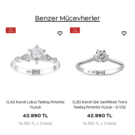
Benzer Mücevherler
ÇOK
ÇOK
SATAN
SATAN
0,42 Karat Lotus Tektaş Pırlanta
0,30 Karat GIA Sertifikalı Tiara
Yüzük
Tektaş Pırlanta Yüzük - G VS2
42.990 TL
42.990 TL
14.330 TL x 3 taksit
14.330 TL x 3 taksit