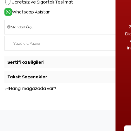
Ücretsiz ve Sigortalı Teslimat
Whatsapp Asistan
Z
Di
i
Sertifika Bilgileri
+
Taksit Seçenekleri
+
Hangi mağazada var?