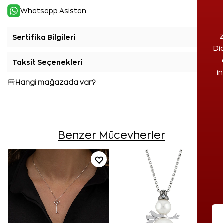
Whatsapp Asistan
Z
Sertifika Bilgileri
+
Di
Taksit Seçenekleri
+
i
Hangi mağazada var?
Benzer Mücevherler