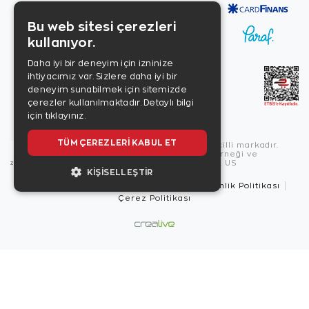
Bu web sitesi çerezleri
kullanıyor.
Daha iyi bir deneyim için izninize
ihtiyacımız var. Sizlere daha iyi bir
deneyim sunabilmek için sitemizde
çerezler kullanılmaktadır.
Detaylı bilgi
için tıklayınız.
TÜM ÇEREZLERI KABUL ET
Copyright © 2026, Zen Diamond tescilli markadır.
Zen Diamond Birleşmiş Markalar Derneği ve
Turquality Destek Programı üyesidir. US
KIŞISELLEŞTIR
Kullanım Şartları
Gizlilik İlkeleri
Güvenlik Politikası
Çerez Politikası