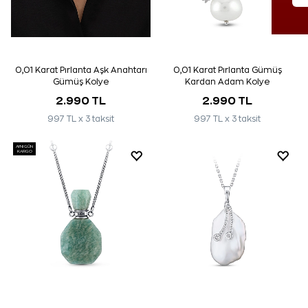
0,01 Karat Pırlanta Aşk Anahtarı
0,01 Karat Pırlanta Gümüş
Gümüş Kolye
Kardan Adam Kolye
2.990 TL
2.990 TL
997 TL x 3 taksit
997 TL x 3 taksit
AYNI GÜN
KARGO