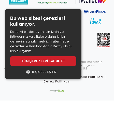
Bu web sitesi çerezleri
kullanıyor.
Daha iyi bir deneyim için izninize
ihtiyacımız var. Sizlere daha iyi bir
deneyim sunabilmek için sitemizde
çerezler kullanılmaktadır.
Detaylı bilgi
için tıklayınız.
TÜM ÇEREZLERI KABUL ET
Copyright © 2026, Zen Diamond tescilli markadır.
Zen Diamond Birleşmiş Markalar Derneği ve
Turquality Destek Programı üyesidir. US
KIŞISELLEŞTIR
Kullanım Şartları
Gizlilik İlkeleri
Güvenlik Politikası
Çerez Politikası