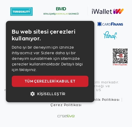
Bu web sitesi çerezleri
kullanıyor.
Daha iyi bir deneyim için izninize
ihtiyacımız var. Sizlere daha iyi bir
deneyim sunabilmek için sitemizde
çerezler kullanılmaktadır.
Detaylı bilgi
için tıklayınız.
TÜM ÇEREZLERI KABUL ET
Copyright © 2026, Zen Diamond tescilli markadır.
Zen Diamond Birleşmiş Markalar Derneği ve
Turquality Destek Programı üyesidir. US
KIŞISELLEŞTIR
Kullanım Şartları
Gizlilik İlkeleri
Güvenlik Politikası
Çerez Politikası