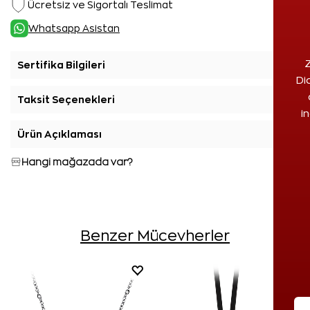
Ücretsiz ve Sigortalı Teslimat
Whatsapp Asistan
Z
Sertifika Bilgileri
+
Di
Taksit Seçenekleri
+
i
Ürün Açıklaması
+
Hangi mağazada var?
Benzer Mücevherler