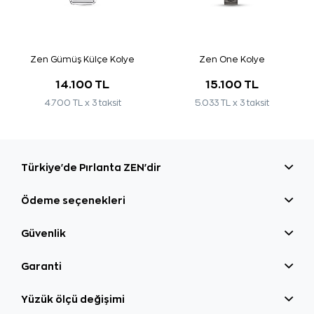
Zen Gümüş Külçe Kolye
Zen One Kolye
14.100 TL
15.100 TL
4.700 TL x 3 taksit
5.033 TL x 3 taksit
Türkiye'de Pırlanta ZEN'dir
Ödeme seçenekleri
Güvenlik
Garanti
Yüzük ölçü değişimi