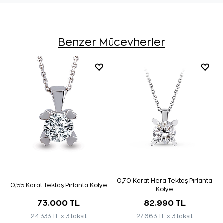
Benzer Mücevherler
0,70 Karat Hera Tektaş Pırlanta
0,55 Karat Tektaş Pırlanta Kolye
Kolye
73.000 TL
82.990 TL
24.333 TL x 3 taksit
27.663 TL x 3 taksit