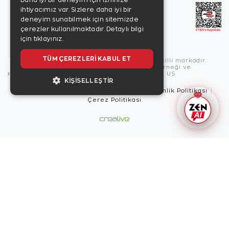
Daha iyi bir deneyim için izninize
ihtiyacımız var. Sizlere daha iyi bir
deneyim sunabilmek için sitemizde
çerezler kullanılmaktadır.
Detaylı bilgi
için tıklayınız.
TÜM ÇEREZLERI KABUL ET
Copyright © 2026, Zen Diamond tescilli markadır.
Zen Diamond Birleşmiş Markalar Derneği ve
Turquality Destek Programı üyesidir. US
KIŞISELLEŞTIR
Kullanım Şartları
Gizlilik İlkeleri
Güvenlik Politikası
Çerez Politikası