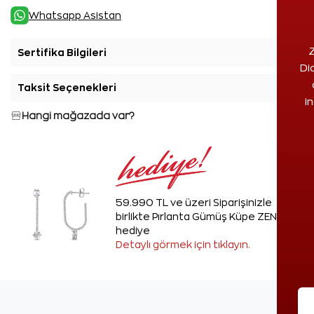
Whatsapp Asistan
Z
Sertifika Bilgileri
+
Di
Taksit Seçenekleri
+
i
Hangi mağazada var?
59.990 TL ve üzeri Siparişinizle
birlikte Pırlanta Gümüş Küpe ZEN'den
hediye
Detaylı görmek için tıklayın.