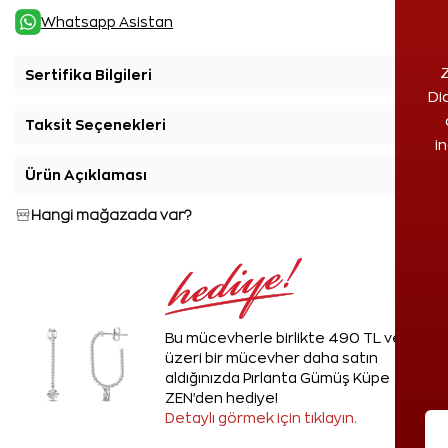
Whatsapp Asistan
Z
Sertifika Bilgileri
+
Di
Taksit Seçenekleri
+
i
Ürün Açıklaması
+
Hangi mağazada var?
Bu mücevherle birlikte 490 TL ve
üzeri bir mücevher daha satın
aldığınızda Pırlanta Gümüş Küpe
ZEN'den hediye!
Detaylı görmek için tıklayın.