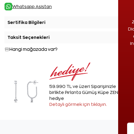
Whatsapp Asistan
Z
Sertifika Bilgileri
+
Di
Taksit Seçenekleri
+
i
Hangi mağazada var?
59.990 TL ve üzeri Siparişinizle
birlikte Pırlanta Gümüş Küpe ZEN'den
hediye
Detaylı görmek için tıklayın.