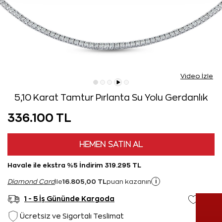
Video İzle
5,10 Karat Tamtur Pırlanta Su Yolu Gerdanlık
336.100 TL
HEMEN SATIN AL
Havale ile ekstra %5 İndirim 319.295 TL
16.805,00 TL
i
Diamond Card
ile
puan kazanın
1 - 5 İş Gününde Kargoda
Ücretsiz ve Sigortalı Teslimat