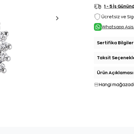
1 - 5 İş Günü
Ücretsiz ve Sig
Whatsapp Asis
Sertifika Bilgiler
Taksit Seçenekl
Ürün Açıklaması
Hangi mağazada