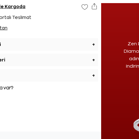
nde Kargoda
ortalı Teslimat
tan
Zen 
i
+
Diamon
adım
eri
+
indir
+
 var?