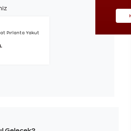
niz
rat Pırlanta Yakut
L
sıl Gelecek?