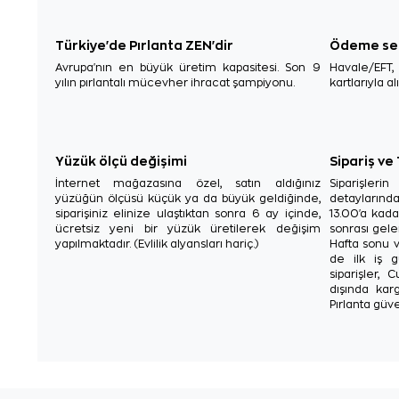
Türkiye'de Pırlanta ZEN'dir
Ödeme se
Avrupa'nın en büyük üretim kapasitesi. Son 9
Havale/EFT
yılın pırlantalı mücevher ihracat şampiyonu.
kartlarıyla al
Yüzük ölçü değişimi
Sipariş ve
İnternet mağazasına özel, satın aldığınız
Siparişler
yüzüğün ölçüsü küçük ya da büyük geldiğinde,
detaylarınd
siparişiniz elinize ulaştıktan sonra 6 ay içinde,
13.00'a kada
ücretsiz yeni bir yüzük üretilerek değişim
sonrası gelen
yapılmaktadır. (Evlilik alyansları hariç.)
Hafta sonu v
de ilk iş g
siparişler, 
dışında karg
Pırlanta güve