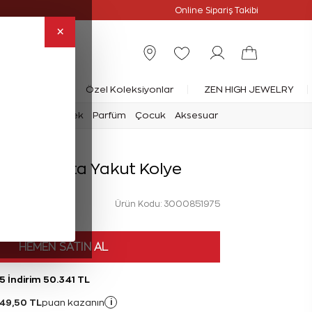
Online Özel
Online Sipariş Takibi
×
rlanta Yüzük
Özel Koleksiyonlar
ZEN HIGH JEWELRY
mark
Saat
Erkek
Parfüm
Çocuk
Aksesuar
rat Pırlanta Yakut Kolye
Ürün Kodu: 3000851975
HEMEN SATIN AL
5 İndirim 50.341 TL
49,50 TL
i
puan kazanın