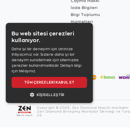
Cayma Hakkı
İade Bilgileri
Bilgi Toplumu
Hizmetleri
Bu web sitesi çerezleri
kullanıyor.
Daha iyi bir deneyim için izninize
ihtiyacımız var. Sizlere daha iyi bir
deneyim sunabilmek için sitemizde
çerezler kullanılmaktadır.
Detaylı bilgi
için tıklayınız.
TÜM ÇEREZLERI KABUL ET
KIŞISELLEŞTIR
Copyright © 2026, Zen Diamond tescilli markadır.
Zen Diamond Birleşmiş Markalar Derneği ve Turqu
US