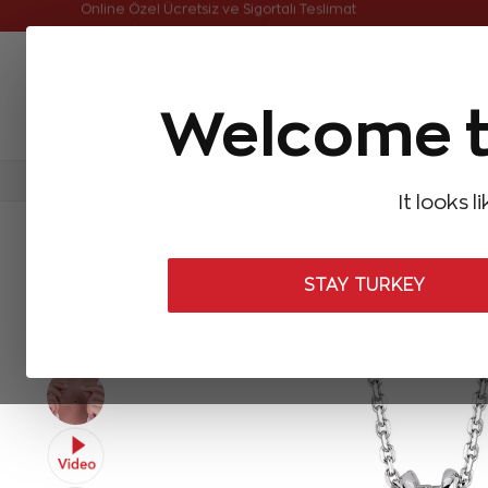
Online Özel Ücretsiz ve Sigortalı Teslimat
Welcome t
FIRSATLAR
Aynı Gün Kargo
Çok Satanlar
Baget Pırlantalar
Pırlanta Yüzükler
Pırlanta K
It looks l
ANASAYFA
Pırlanta Kolyeler
Pırlanta Yakut Kolyeler
1,25 Karat
STAY TURKEY