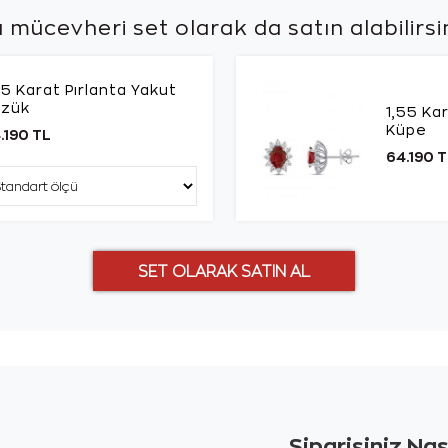
 mücevheri set olarak da
satın alabilirsi
25 Karat Pırlanta Yakut
üzük
1,55 Ka
Küpe
.190 TL
64.190 T
Siparişiniz Na