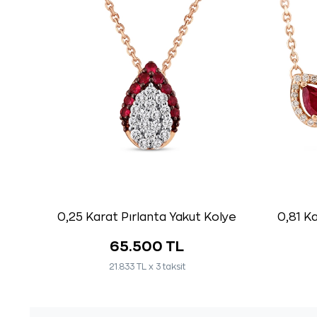
0,25 Karat Pırlanta Yakut Kolye
0,81 K
65.500 TL
21.833 TL x 3 taksit