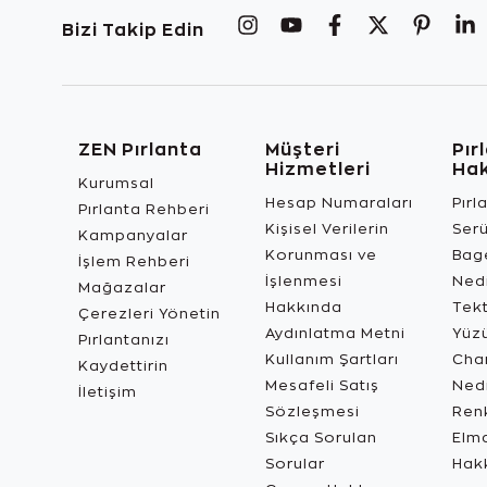
Bizi Takip Edin
ZEN Pırlanta
Müşteri
Pır
Hizmetleri
Ha
Kurumsal
Hesap Numaraları
Pırl
Pırlanta Rehberi
Kişisel Verilerin
Ser
Kampanyalar
Korunması ve
Bage
İşlem Rehberi
İşlenmesi
Ned
Mağazalar
Hakkında
Tekt
Çerezleri Yönetin
Aydınlatma Metni
Yüz
Pırlantanızı
Kullanım Şartları
Char
Kaydettirin
Mesafeli Satış
Ned
İletişim
Sözleşmesi
Renk
Sıkça Sorulan
Elma
Sorular
Hak