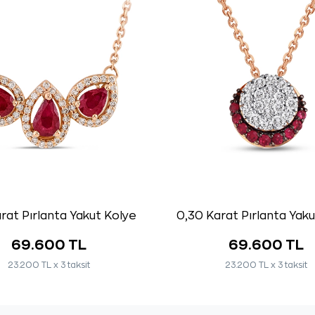
arat Pırlanta Yakut Kolye
0,30 Karat Pırlanta Yak
69.600 TL
69.600 TL
23.200 TL x 3 taksit
23.200 TL x 3 taksit