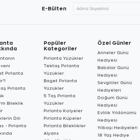
E-Bülten
lanta
Popüler
Özel Günler
kkında
Kategoriler
Anneler Günü
antanın
Pırlanta Yüzükler
Hediyesi
üveni
Tektaş Pırlanta
Babalar Günü
t Pırlanta
Yüzükler
Hediyesi
ir?
Baget Pırlanta
Sevgililer Günü
aş Pırlanta
Yüzükler
Hediyeleri
ük
5 Taş Pırlanta
Doğum Günü
m Bileklik
Yüzükler
Hediyesi
ir
Pırlanta Kolyeler
Evlilik Yıldönümü
lerin Dili
Pırlanta Küpeler
Hediyesi
s - Pırlanta
Pırlanta Bileklikler
Yılbaşı Hediyeleri
kında
Alyans
18 Yaş Hediye