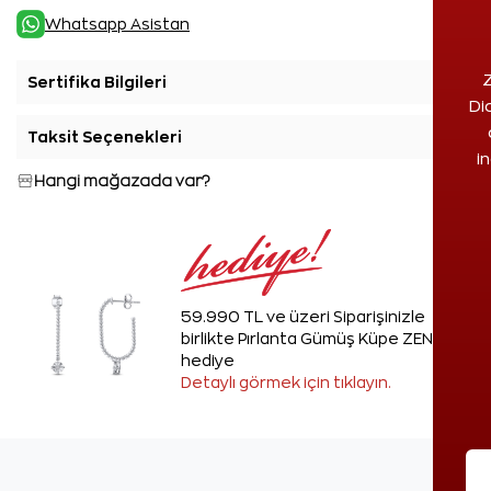
Whatsapp Asistan
Z
Sertifika Bilgileri
+
Di
Taksit Seçenekleri
+
i
Hangi mağazada var?
59.990 TL ve üzeri Siparişinizle
birlikte Pırlanta Gümüş Küpe ZEN'den
hediye
Detaylı görmek için tıklayın.