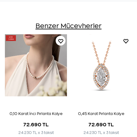
Benzer Mücevherler
ÇOK
SATAN
0,10 Karat İnci Pırlanta Kolye
0,45 Karat Pırlanta Kolye
72.690 TL
72.690 TL
24.230 TL x 3 taksit
24.230 TL x 3 taksit