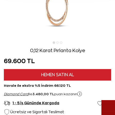
0,12 Karat Pırlanta Kolye
69.600 TL
HEMEN SATIN AL
Havale ile ekstra %5 İndirim 66.120 TL
3.480,00 TL
i
Diamond Card
ile
puan kazanın
1 - 5 İş Gününde Kargoda
Ücretsiz ve Sigortalı Teslimat