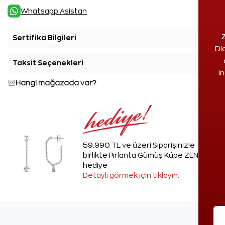
Whatsapp Asistan
Z
Sertifika Bilgileri
+
Di
Taksit Seçenekleri
+
i
Hangi mağazada var?
59.990 TL ve üzeri Siparişinizle
birlikte Pırlanta Gümüş Küpe ZEN'den
hediye
Detaylı görmek için tıklayın.