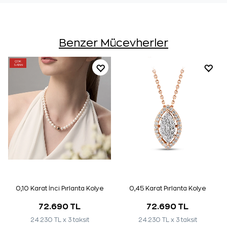
Benzer Mücevherler
ÇOK
SATAN
0,10 Karat İnci Pırlanta Kolye
0,45 Karat Pırlanta Kolye
72.690 TL
72.690 TL
24.230 TL x 3 taksit
24.230 TL x 3 taksit