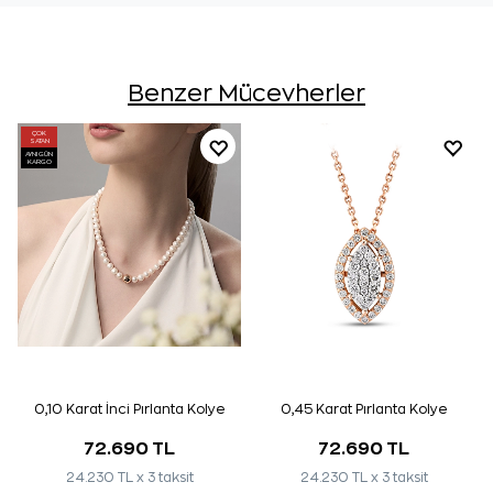
Benzer Mücevherler
ÇOK
SATAN
AYNI GÜN
KARGO
0,10 Karat İnci Pırlanta Kolye
0,45 Karat Pırlanta Kolye
72.690 TL
72.690 TL
24.230 TL x 3 taksit
24.230 TL x 3 taksit