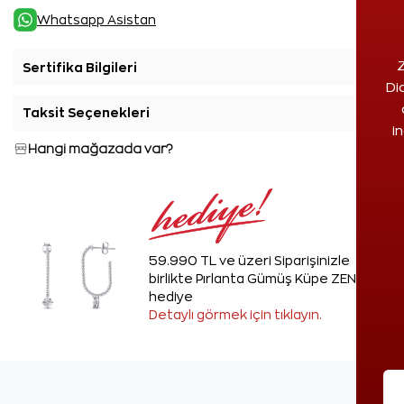
Whatsapp Asistan
Z
Sertifika Bilgileri
+
Di
Taksit Seçenekleri
+
i
Hangi mağazada var?
59.990 TL ve üzeri Siparişinizle
birlikte Pırlanta Gümüş Küpe ZEN'den
hediye
Detaylı görmek için tıklayın.