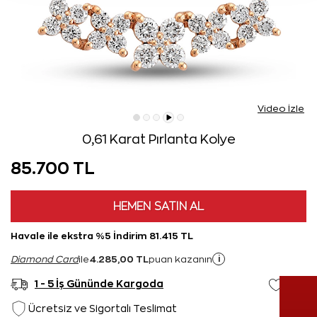
Video İzle
0,61 Karat Pırlanta Kolye
85.700 TL
HEMEN SATIN AL
Havale ile ekstra %5 İndirim 81.415 TL
4.285,00 TL
i
Diamond Card
ile
puan kazanın
1 - 5 İş Gününde Kargoda
Ücretsiz ve Sigortalı Teslimat