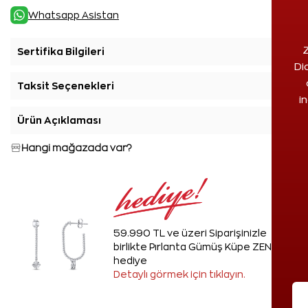
Whatsapp Asistan
Z
Sertifika Bilgileri
+
Di
Taksit Seçenekleri
+
i
Ürün Açıklaması
+
Hangi mağazada var?
59.990 TL ve üzeri Siparişinizle
birlikte Pırlanta Gümüş Küpe ZEN'den
hediye
Detaylı görmek için tıklayın.